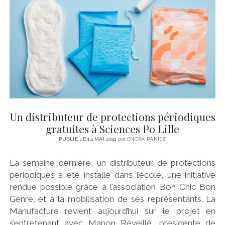
CINÉMA
instagram
email
email-
ÉCONOMIE
form
LITTÉRATURE
SPORT
MÉDIAS
SANTÉ
Un distributeur de protections périodiques
gratuites à Sciences Po Lille
PUBLIÉ LE 14 MAI 2021
par
ENORA PANIEZ
La semaine dernière, un distributeur de protections
périodiques a été installé dans l’école, une initiative
rendue possible grâce à l’association Bon Chic Bon
Genre, et à la mobilisation de ses représentants. La
Manufacture revient aujourd’hui sur le projet en
s’entretenant avec Manon Réveillé, présidente de