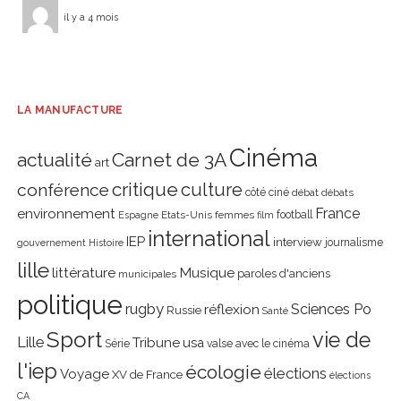
il y a 4 mois
LA MANUFACTURE
Cinéma
actualité
Carnet de 3A
art
critique
culture
conférence
côté ciné
débat
débats
environnement
France
Etats-Unis
femmes
football
Espagne
film
international
IEP
interview
journalisme
gouvernement
Histoire
lille
littérature
Musique
paroles d'anciens
municipales
politique
rugby
réflexion
Sciences Po
Russie
Santé
Sport
vie de
Lille
Tribune
usa
Série
valse avec le cinéma
l'iep
écologie
élections
Voyage
XV de France
élections
CA