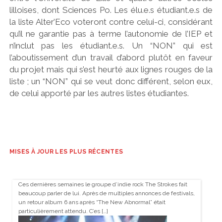
lilloises, dont Sciences Po. Les élu.e.s étudiant.e.s de
la liste Alter’Eco voteront contre celui-ci, considérant
qu’il ne garantie pas à terme l’autonomie de l’IEP et
n’inclut pas les étudiant.e.s. Un “NON” qui est
l’aboutissement d’un travail d’abord plutôt en faveur
du projet mais qui s’est heurté aux lignes rouges de la
liste ; un “NON” qui se veut donc différent, selon eux,
de celui apporté par les autres listes étudiantes.
MISES À JOUR LES PLUS RÉCENTES
Ces dernières semaines le groupe d’indie rock The Strokes fait
beaucoup parler de lui. Après de multiples annonces de festivals,
un retour album 6 ans après “The New Abnormal” était
particulièrement attendu. C’es […]