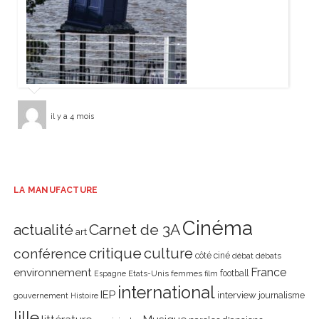
il y a 4 mois
LA MANUFACTURE
Cinéma
actualité
Carnet de 3A
art
critique
culture
conférence
côté ciné
débat
débats
environnement
France
Etats-Unis
femmes
football
Espagne
film
international
IEP
interview
journalisme
gouvernement
Histoire
lille