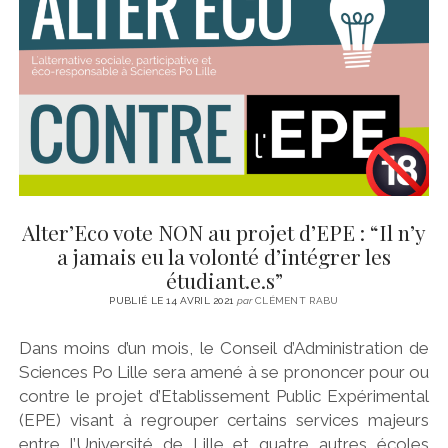
CINÉMA
instagram
email
email-
ÉCONOMIE
form
LITTÉRATURE
SPORT
MÉDIAS
SANTÉ
Alter’Eco vote NON au projet d’EPE : “Il n’y
a jamais eu la volonté d’intégrer les
étudiant.e.s”
PUBLIÉ LE 14 AVRIL 2021
par
CLÉMENT RABU
Dans moins d’un mois, le Conseil d’Administration de
Sciences Po Lille sera amené à se prononcer pour ou
contre le projet d’Etablissement Public Expérimental
(EPE) visant à regrouper certains services majeurs
entre l’Université de Lille et quatre autres écoles