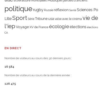
littérature
Musique
paroles d'anciens
municipales
politique
rugby
réflexion
Sciences Po
Russie
Santé
Sport
vie de
Lille
Tribune
usa
Série
valse avec le cinéma
l'iep
écologie
élections
Voyage
XV de France
élections
CA
EN DIRECT
Nombre de visiteurs au cours des 30 derniers jours :
16 584
Nombre de visiteurs au cours de la dernière année :
126 475