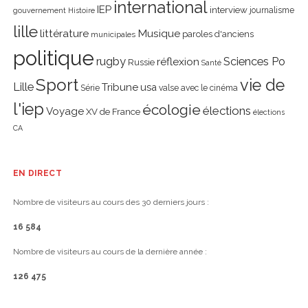
international
IEP
interview
journalisme
gouvernement
Histoire
lille
littérature
Musique
paroles d'anciens
municipales
politique
rugby
réflexion
Sciences Po
Russie
Santé
Sport
vie de
Lille
Tribune
usa
Série
valse avec le cinéma
l'iep
écologie
élections
Voyage
XV de France
élections
CA
EN DIRECT
Nombre de visiteurs au cours des 30 derniers jours :
16 584
Nombre de visiteurs au cours de la dernière année :
126 475