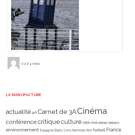
il y a 4 mois
LA MANUFACTURE
Cinéma
actualité
Carnet de 3A
art
critique
culture
conférence
côté ciné
débat
débats
environnement
France
Etats-Unis
femmes
football
Espagne
film