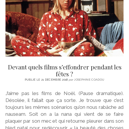
CINÉMA
instagram
email
email-
ÉCONOMIE
form
LITTÉRATURE
SPORT
MÉDIAS
SANTÉ
Devant quels films s’effondrer pendant les
fêtes ?
PUBLIÉ LE 21 DÉCEMBRE 2018
par
JOSEPHINE COADOU
J’aime pas les films de Noël. (Pause dramatique).
Désolée, il fallait que ça sorte. Je trouve que c’est
toujours les mêmes scénarios qu’on nous rabâche ad
nauseam. Soit on a la nana qui vient de se faire
plaquer par son mec et qui retourne pleurer dans son
bled natal pour redécouvrir « la beauté des choses