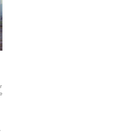
r
ie
e