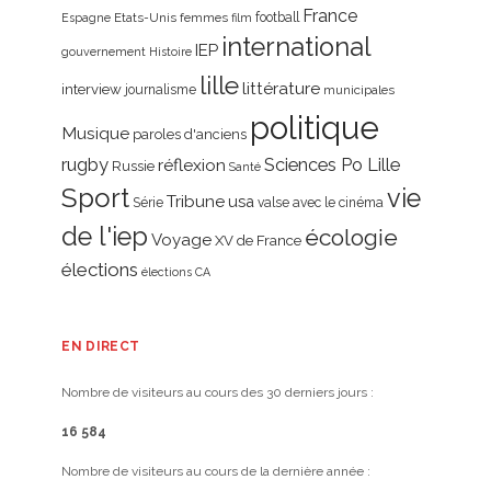
France
Etats-Unis
femmes
football
Espagne
film
international
IEP
gouvernement
Histoire
lille
littérature
interview
journalisme
municipales
politique
Musique
paroles d'anciens
rugby
réflexion
Sciences Po Lille
Russie
Santé
Sport
vie
Tribune
usa
Série
valse avec le cinéma
de l'iep
écologie
Voyage
XV de France
élections
élections CA
EN DIRECT
Nombre de visiteurs au cours des 30 derniers jours :
16 584
Nombre de visiteurs au cours de la dernière année :