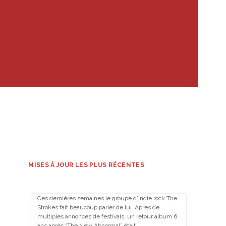
MISES À JOUR LES PLUS RÉCENTES
Ces dernières semaines le groupe d’indie rock The
Strokes fait beaucoup parler de lui. Après de
multiples annonces de festivals, un retour album 6
ans après “The New Abnormal” était