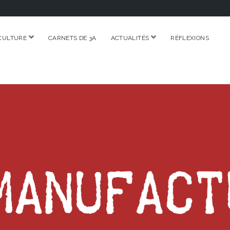
ouvrir
ouvrir
CULTURE
CARNETS DE 3A
ACTUALITÉS
RÉFLEXIONS
menu
menu
RE.