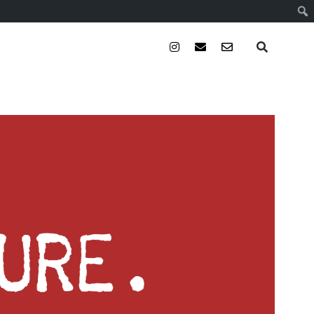
instagram
email
email-
form