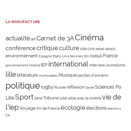
LA MANUFACTURE
Cinéma
actualité
Carnet de 3A
art
critique
culture
conférence
côté ciné
débat
débats
environnement
France
Etats-Unis
femmes
football
Espagne
film
international
IEP
interview
journalisme
gouvernement
Histoire
lille
littérature
Musique
paroles d'anciens
municipales
politique
rugby
réflexion
Sciences Po
Russie
Santé
Sport
vie de
Lille
Tribune
usa
Série
valse avec le cinéma
l'iep
écologie
élections
Voyage
XV de France
élections
CA