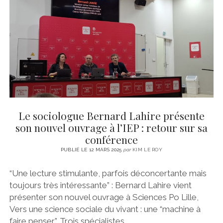
CINÉMA
instagram
email
email-
ÉCONOMIE
form
LITTÉRATURE
SPORT
MÉDIAS
SANTÉ
Le sociologue Bernard Lahire présente
son nouvel ouvrage à l’IEP : retour sur sa
conférence
PUBLIÉ LE 12 MARS 2025
par
KIM LE ROY
“Une lecture stimulante, parfois déconcertante mais
toujours très intéressante” : Bernard Lahire vient
présenter son nouvel ouvrage à Sciences Po Lille,
Vers une science sociale du vivant : une “machine à
faire penser”. Trois spécialistes…