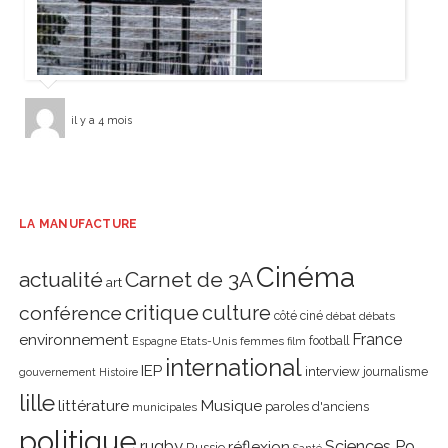
il y a 4 mois
LA MANUFACTURE
Cinéma
actualité
Carnet de 3A
art
critique
culture
conférence
côté ciné
débat
débats
environnement
France
Etats-Unis
femmes
football
Espagne
film
international
IEP
interview
journalisme
gouvernement
Histoire
lille
littérature
Musique
paroles d'anciens
municipales
politique
rugby
réflexion
Sciences Po
Russie