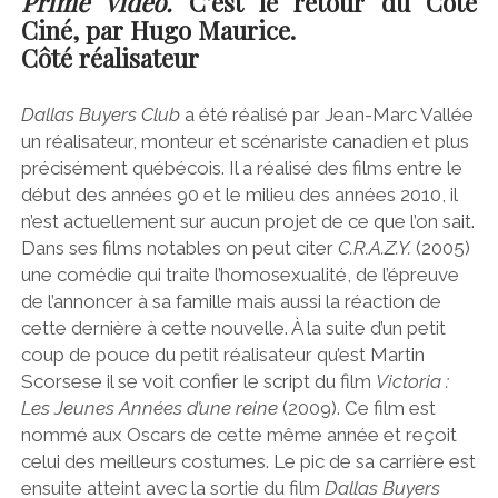
Prime Video.
C’est le retour du Côté
Ciné, par Hugo Maurice.
Côté réalisateur
Dallas Buyers Club
a été réalisé par Jean-Marc Vallée
un réalisateur, monteur et scénariste canadien et plus
précisément québécois. Il a réalisé des films entre le
début des années 90 et le milieu des années 2010, il
n’est actuellement sur aucun projet de ce que l’on sait.
Dans ses films notables on peut citer
C.R.A.Z.Y.
(2005)
une comédie qui traite l’homosexualité, de l’épreuve
de l’annoncer à sa famille mais aussi la réaction de
cette dernière à cette nouvelle. À la suite d’un petit
coup de pouce du petit réalisateur qu’est Martin
Scorsese il se voit confier le script du film
Victoria :
Les Jeunes Années d’une reine
(2009). Ce film est
nommé aux Oscars de cette même année et reçoit
celui des meilleurs costumes. Le pic de sa carrière est
ensuite atteint avec la sortie du film
Dallas Buyers