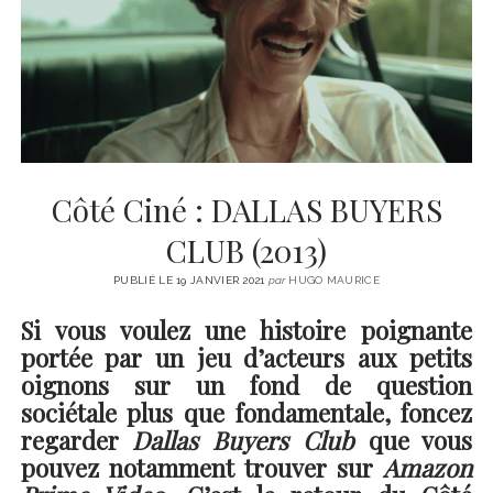
CINÉMA
instagram
email
email-
ÉCONOMIE
form
LITTÉRATURE
SPORT
MÉDIAS
SANTÉ
Côté Ciné : DALLAS BUYERS
CLUB (2013)
PUBLIÉ LE 19 JANVIER 2021
par
HUGO MAURICE
Si vous voulez une histoire poignante
portée par un jeu d’acteurs aux petits
oignons sur un fond de question
sociétale plus que fondamentale, foncez
regarder
Dallas Buyers Club
que vous
pouvez notamment trouver sur
Amazon