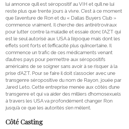
lui annonce qu’il est séropositif au VIH et qu’il ne lui
reste plus que trente jours à vivre. C’est à ce moment
que l’aventure de Ron et du « Dallas Buyers Club »
commence vraiment. Il cherche des antirétroviraux
pour lutter contre la maladie et essaie donc l’AZT qui
est le seul autorisé aux USA à l’époque mais dont les
effets sont forts et l’efficacité plus qu’incertaine. Il
commence un trafic de ces médicaments venant
d’autres pays pour permettre aux séropositifs
américains de se soigner sans avoir à se risquer à la
prise d’AZT. Pour se faire il doit s’associer avec une
transgenre séropositive du nom de Rayon, jouée par
Jared Leto. Cette entreprise menée aux côtés d’une
transgenre et qui va aider des milliers d’homosexuels
à travers les USA va profondément changer Ron
jusqu’à ce que les autorités s’en mêlent.
Côté Casting