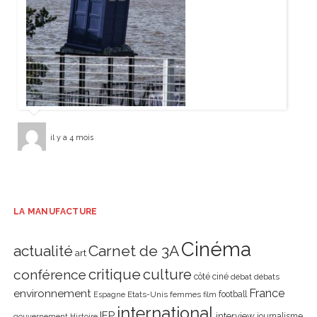
il y a 4 mois
LA MANUFACTURE
Cinéma
actualité
Carnet de 3A
art
critique
culture
conférence
côté ciné
débat
débats
environnement
France
Etats-Unis
femmes
football
Espagne
film
international
IEP
interview
journalisme
gouvernement
Histoire