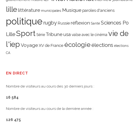
lille
littérature
Musique
paroles d'anciens
municipales
politique
rugby
réflexion
Sciences Po
Russie
Santé
Sport
vie de
Lille
Tribune
usa
Série
valse avec le cinéma
l'iep
écologie
élections
Voyage
XV de France
élections
CA
EN DIRECT
Nombre de visiteurs au cours des 30 derniers jours :
16 584
Nombre de visiteurs au cours de la dernière année :
126 475