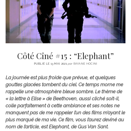
CINÉMA
instagram
email
email-
ÉCONOMIE
form
LITTÉRATURE
SPORT
MÉDIAS
SANTÉ
Côté Ciné #15 : “Elephant”
PUBLIÉ LE 13 MAI 2021
par
RAYANE HOCINI
La journée est plus froide que prévue, et quelques
gouttes glacées tombent du ciel. Ce temps morne me
rappelle une atmosphère bleue sombre. Le thème de
« la lettre à Elise » de Beethoven, aussi cliché soit-il,
colle parfaitement à cette ambiance et ses notes ne
manquent pas de me rappeler l’un des films m’ayant le
plus marqué de ma vie. Ce film, vous l’aurez deviné au
nom de l’article, est Elephant, de Gus Van Sant.