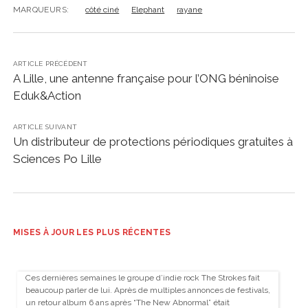
MARQUEURS:
côté ciné
Elephant
rayane
ARTICLE PRÉCÉDENT
A Lille, une antenne française pour l’ONG béninoise
Eduk&Action
ARTICLE SUIVANT
Un distributeur de protections périodiques gratuites à
Sciences Po Lille
MISES À JOUR LES PLUS RÉCENTES
Ces dernières semaines le groupe d’indie rock The Strokes fait
beaucoup parler de lui. Après de multiples annonces de festivals,
un retour album 6 ans après “The New Abnormal” était