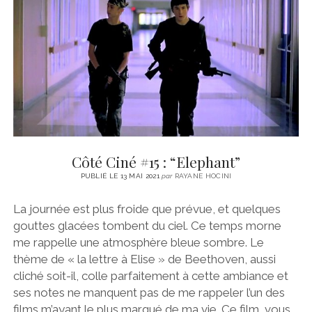
CINÉMA
instagram
email
email-
ÉCONOMIE
form
LITTÉRATURE
SPORT
MÉDIAS
SANTÉ
Côté Ciné #15 : “Elephant”
PUBLIÉ LE 13 MAI 2021
par
RAYANE HOCINI
La journée est plus froide que prévue, et quelques
gouttes glacées tombent du ciel. Ce temps morne
me rappelle une atmosphère bleue sombre. Le
thème de « la lettre à Elise » de Beethoven, aussi
cliché soit-il, colle parfaitement à cette ambiance et
ses notes ne manquent pas de me rappeler l’un des
films m’ayant le plus marqué de ma vie. Ce film, vous