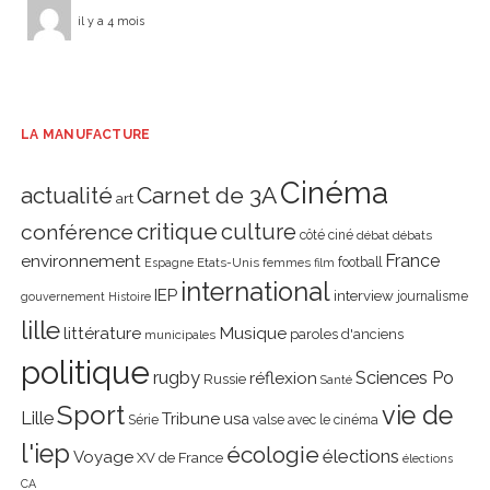
il y a 4 mois
LA MANUFACTURE
Cinéma
actualité
Carnet de 3A
art
critique
culture
conférence
côté ciné
débat
débats
environnement
France
Etats-Unis
femmes
football
Espagne
film
international
IEP
interview
journalisme
gouvernement
Histoire
lille
littérature
Musique
paroles d'anciens
municipales
politique
rugby
réflexion
Sciences Po
Russie
Santé
Sport
vie de
Lille
Tribune
usa
Série
valse avec le cinéma
l'iep
écologie
élections
Voyage
XV de France
élections
CA