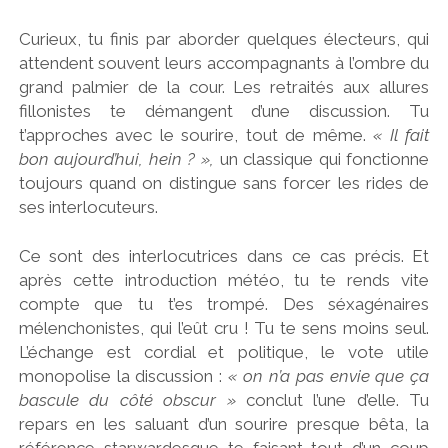
Curieux, tu finis par aborder quelques électeurs, qui
attendent souvent leurs accompagnants à l’ombre du
grand palmier de la cour. Les retraités aux allures
fillonistes te démangent d’une discussion. Tu
t’approches avec le sourire, tout de même.
« Il fait
bon aujourd’hui, hein ? »,
un classique qui fonctionne
toujours quand on distingue sans forcer les rides de
ses interlocuteurs.
Ce sont des interlocutrices dans ce cas précis. Et
après cette introduction météo, tu te rends vite
compte que tu t’es trompé. Des séxagénaires
mélenchonistes, qui l’eût cru ! Tu te sens moins seul.
L’échange est cordial et politique, le vote utile
monopolise la discussion :
« on n’a pas envie que ça
bascule du côté obscur »
conclut l’une d’elle. Tu
repars en les saluant d’un sourire presque bêta, la