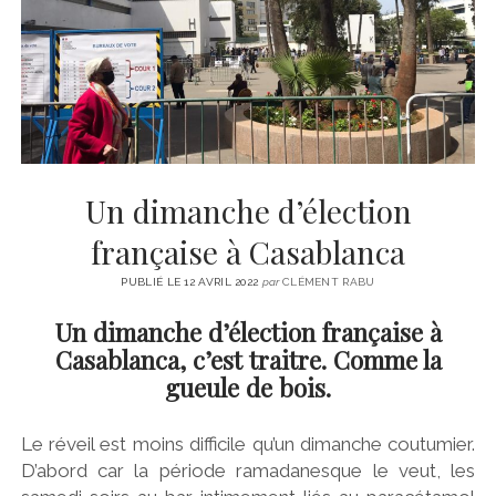
CINÉMA
instagram
email
email-
ÉCONOMIE
form
LITTÉRATURE
SPORT
MÉDIAS
SANTÉ
Un dimanche d’élection
française à Casablanca
PUBLIÉ LE 12 AVRIL 2022
par
CLÉMENT RABU
Un dimanche d’élection française à
Casablanca, c’est traitre. Comme la
gueule de bois.
Le réveil est moins difficile qu’un dimanche coutumier.
D’abord car la période ramadanesque le veut, les