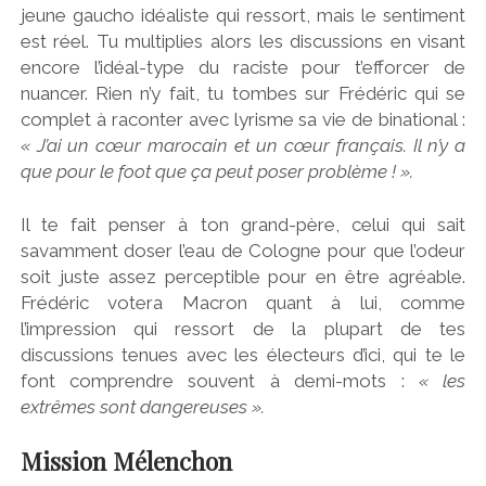
jeune gaucho idéaliste qui ressort, mais le sentiment
est réel. Tu multiplies alors les discussions en visant
encore l’idéal-type du raciste pour t’efforcer de
nuancer. Rien n’y fait, tu tombes sur Frédéric qui se
complet à raconter avec lyrisme sa vie de binational :
« J’ai un cœur marocain et un cœur français. Il n’y a
que pour le foot que ça peut poser problème ! ».
Il te fait penser à ton grand-père, celui qui sait
savamment doser l’eau de Cologne pour que l’odeur
soit juste assez perceptible pour en être agréable.
Frédéric votera Macron quant à lui, comme
l’impression qui ressort de la plupart de tes
discussions tenues avec les électeurs d’ici, qui te le
font comprendre souvent à demi-mots :
« les
extrêmes sont dangereuses ».
Mission Mélenchon