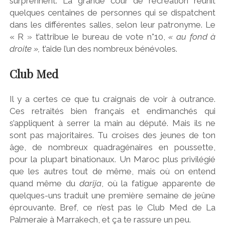
surprennent. La grande cour de récréation réunit
quelques centaines de personnes qui se dispatchent
dans les différentes salles, selon leur patronyme. Le
« R » t’attribue le bureau de vote n°10,
« au fond à
droite »,
t’aide l’un des nombreux bénévoles.
Club Med
Il y a certes ce que tu craignais de voir à outrance.
Ces retraités bien français et endimanchés qui
s’appliquent à serrer la main au député. Mais ils ne
sont pas majoritaires. Tu croises des jeunes de ton
âge, de nombreux quadragénaires en poussette,
pour la plupart binationaux. Un Maroc plus privilégié
que les autres tout de même, mais où on entend
quand même du
darija
, où la fatigue apparente de
quelques-uns traduit une première semaine de jeûne
éprouvante. Bref, ce n’est pas le Club Med de La
Palmeraie à Marrakech, et ça te rassure un peu.