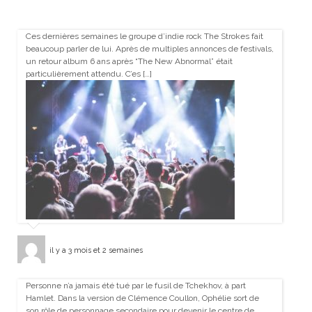
Ces dernières semaines le groupe d’indie rock The Strokes fait
beaucoup parler de lui. Après de multiples annonces de festivals,
un retour album 6 ans après “The New Abnormal” était
particulièrement attendu. C’es […]
il y a 3 mois et 2 semaines
Personne n’a jamais été tué par le fusil de Tchekhov, à part
Hamlet. Dans la version de Clémence Coullon, Ophélie sort de
son rôle de personnage secondaire pour devenir le centre de