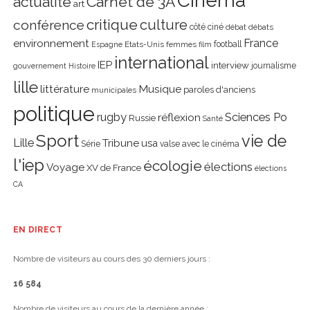
actualité
Carnet de 3A
art
critique
culture
conférence
côté ciné
débat
débats
environnement
France
Etats-Unis
femmes
football
Espagne
film
international
IEP
interview
journalisme
gouvernement
Histoire
lille
littérature
Musique
paroles d'anciens
municipales
politique
rugby
réflexion
Sciences Po
Russie
Santé
Sport
vie de
Lille
Tribune
usa
Série
valse avec le cinéma
l'iep
écologie
élections
Voyage
XV de France
élections
CA
EN DIRECT
Nombre de visiteurs au cours des 30 derniers jours :
16 584
Nombre de visiteurs au cours de la dernière année :