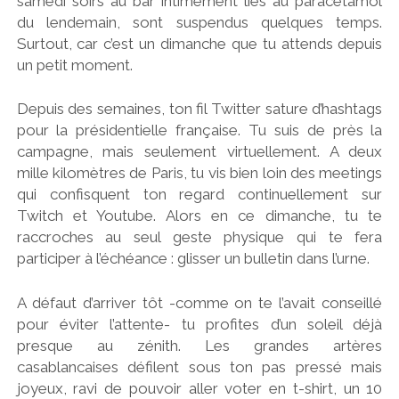
samedi soirs au bar intimement liés au paracétamol
du lendemain, sont suspendus quelques temps.
Surtout, car c’est un dimanche que tu attends depuis
un petit moment.
Depuis des semaines, ton fil Twitter sature d’hashtags
pour la présidentielle française. Tu suis de près la
campagne, mais seulement virtuellement. A deux
mille kilomètres de Paris, tu vis bien loin des meetings
qui confisquent ton regard continuellement sur
Twitch et Youtube. Alors en ce dimanche, tu te
raccroches au seul geste physique qui te fera
participer à l’échéance : glisser un bulletin dans l’urne.
A défaut d’arriver tôt -comme on te l’avait conseillé
pour éviter l’attente- tu profites d’un soleil déjà
presque au zénith. Les grandes artères
casablancaises défilent sous ton pas pressé mais
joyeux, ravi de pouvoir aller voter en t-shirt, un 10