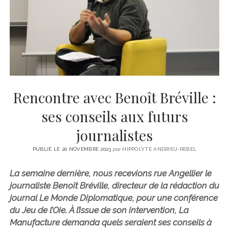
CINÉMA
instagram
email
email-
ÉCONOMIE
form
LITTÉRATURE
SPORT
MÉDIAS
SANTÉ
Rencontre avec Benoît Bréville :
ses conseils aux futurs
journalistes
PUBLIÉ LE 20 NOVEMBRE 2023
par
HIPPOLYTE ANDRIEU-REBEL
La semaine dernière, nous recevions rue Angellier le
journaliste Benoît Bréville, directeur de la rédaction du
journal Le Monde Diplomatique, pour une conférence
du Jeu de l’Oie. À l’issue de son intervention, La
Manufacture demanda quels seraient ses conseils à