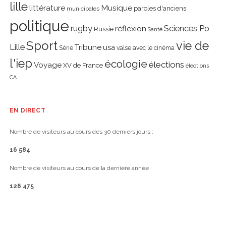
lille
littérature
Musique
paroles d'anciens
municipales
politique
rugby
réflexion
Sciences Po
Russie
Santé
Sport
vie de
Lille
Tribune
usa
Série
valse avec le cinéma
l'iep
écologie
élections
Voyage
XV de France
élections
CA
EN DIRECT
Nombre de visiteurs au cours des 30 derniers jours :
16 584
Nombre de visiteurs au cours de la dernière année :
126 475