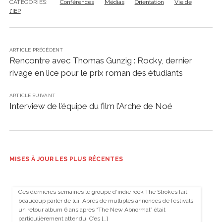
CATÉGORIES:
Conférences
Médias
Orientation
Vie de
l'IEP
ARTICLE PRÉCÉDENT
Rencontre avec Thomas Gunzig : Rocky, dernier
rivage en lice pour le prix roman des étudiants
ARTICLE SUIVANT
Interview de l’équipe du film l’Arche de Noé
MISES À JOUR LES PLUS RÉCENTES
Ces dernières semaines le groupe d’indie rock The Strokes fait
beaucoup parler de lui. Après de multiples annonces de festivals,
un retour album 6 ans après “The New Abnormal” était
particulièrement attendu. C’es […]