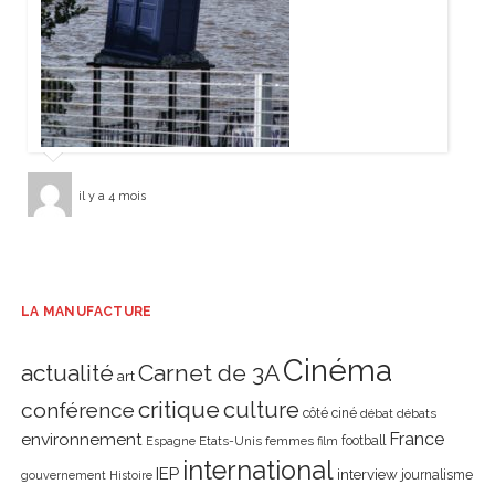
il y a 4 mois
LA MANUFACTURE
Cinéma
actualité
Carnet de 3A
art
critique
culture
conférence
côté ciné
débat
débats
environnement
France
Etats-Unis
femmes
football
Espagne
film
international
IEP
interview
journalisme
gouvernement
Histoire