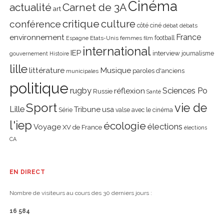
Cinéma
actualité
Carnet de 3A
art
critique
culture
conférence
côté ciné
débat
débats
environnement
France
Etats-Unis
femmes
football
Espagne
film
international
IEP
interview
journalisme
gouvernement
Histoire
lille
littérature
Musique
paroles d'anciens
municipales
politique
rugby
réflexion
Sciences Po
Russie
Santé
Sport
vie de
Lille
Tribune
usa
Série
valse avec le cinéma
l'iep
écologie
élections
Voyage
XV de France
élections
CA
EN DIRECT
Nombre de visiteurs au cours des 30 derniers jours :
16 584