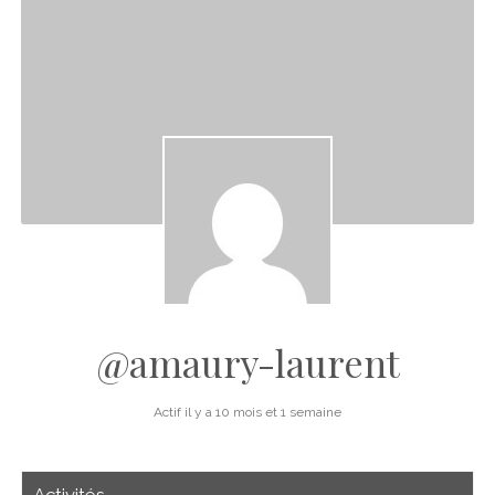
CINÉMA
instagram
email
email-
ÉCONOMIE
form
LITTÉRATURE
SPORT
MÉDIAS
SANTÉ
@amaury-laurent
Actif il y a 10 mois et 1 semaine
Activités