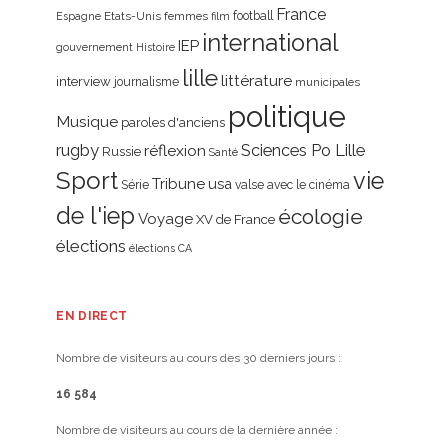
France
Etats-Unis
femmes
football
Espagne
film
international
IEP
gouvernement
Histoire
lille
littérature
interview
journalisme
municipales
politique
Musique
paroles d'anciens
rugby
réflexion
Sciences Po Lille
Russie
Santé
Sport
vie
Tribune
usa
Série
valse avec le cinéma
de l'iep
écologie
Voyage
XV de France
élections
élections CA
EN DIRECT
Nombre de visiteurs au cours des 30 derniers jours :
16 584
Nombre de visiteurs au cours de la dernière année :