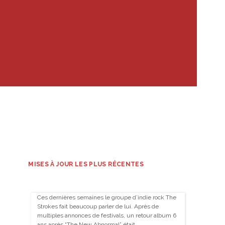
MISES À JOUR LES PLUS RÉCENTES
Ces dernières semaines le groupe d’indie rock The
Strokes fait beaucoup parler de lui. Après de
multiples annonces de festivals, un retour album 6
ans après “The New Abnormal” était