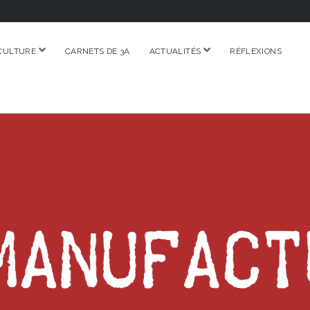
ouvrir
ouvrir
CULTURE
CARNETS DE 3A
ACTUALITÉS
RÉFLEXIONS
menu
menu
RE.