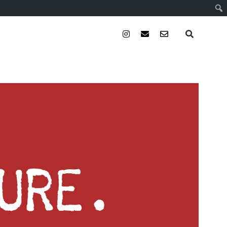
instagram
email
email-
form