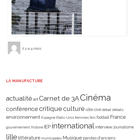
il y a 4 mois
LA MANUFACTURE
Cinéma
actualité
Carnet de 3A
art
critique
culture
conférence
côté ciné
débat
débats
environnement
France
Etats-Unis
femmes
football
Espagne
film
international
IEP
interview
journalisme
gouvernement
Histoire
lille
littérature
Musique
paroles d'anciens
municipales