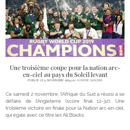
CINÉMA
instagram
email
email-
ÉCONOMIE
form
LITTÉRATURE
SPORT
MÉDIAS
SANTÉ
Une troisième coupe pour la nation arc-
en-ciel au pays du Soleil levant
PUBLIÉ LE 5 NOVEMBRE 2019
par
AURORE GANDER
Ce samedi 2 novembre, l’Afrique du Sud a réussi à se
défaire de l’Angleterre (score final 12-32). Une
troisième victoire en finale pour la Nation arc-en-ciel,
qui égale avec ce titre les All Blacks.