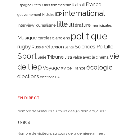
France
Etats-Unis
femmes
football
Espagne
film
international
IEP
gouvernement
Histoire
lille
littérature
interview
journalisme
municipales
politique
Musique
paroles d'anciens
rugby
réflexion
Sciences Po Lille
Russie
Santé
Sport
vie
Tribune
usa
Série
valse avec le cinéma
de l'iep
écologie
Voyage
XV de France
élections
élections CA
EN DIRECT
Nombre de visiteurs au cours des 30 derniers jours :
16 584
Nombre de visiteurs au cours de la dernière année :