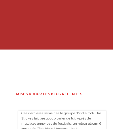
MISES À JOUR LES PLUS RÉCENTES
Ces dernières semaines le groupe d’indie rock The
Strokes fait beaucoup parler de lui. Après de
multiples annonces de festivals, un retour album 6
ans après “The New Abnormal” était