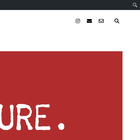
instagram
email
email-
form