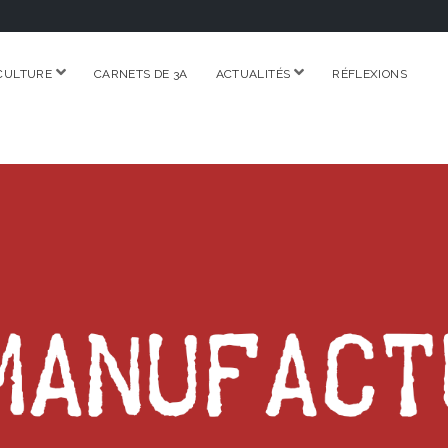
ouvrir
ouvrir
CULTURE
CARNETS DE 3A
ACTUALITÉS
RÉFLEXIONS
menu
menu
RE.