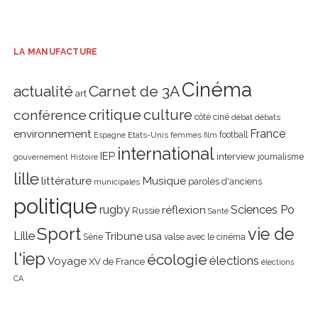
LA MANUFACTURE
Cinéma
actualité
Carnet de 3A
art
critique
culture
conférence
côté ciné
débat
débats
environnement
France
Etats-Unis
femmes
football
Espagne
film
international
IEP
interview
journalisme
gouvernement
Histoire
lille
littérature
Musique
paroles d'anciens
municipales
politique
rugby
réflexion
Sciences Po
Russie
Santé
Sport
vie de
Lille
Tribune
usa
Série
valse avec le cinéma
l'iep
écologie
élections
Voyage
XV de France
élections
CA