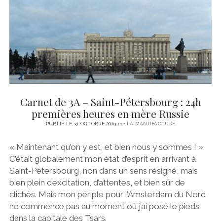
CINÉMA
instagram
email
email-
ÉCONOMIE
form
LITTÉRATURE
SPORT
MÉDIAS
SANTÉ
Carnet de 3A – Saint-Pétersbourg : 24h
premières heures en mère Russie
PUBLIÉ LE 31 OCTOBRE 2019
par
LA MANUFACTURE
« Maintenant qu’on y est, et bien nous y sommes ! ».
C’était globalement mon état d’esprit en arrivant à
Saint-Pétersbourg, non dans un sens résigné, mais
bien plein d’excitation, d’attentes, et bien sûr de
clichés. Mais mon périple pour l’Amsterdam du Nord
ne commence pas au moment où j’ai posé le pieds
dans la capitale des Tsars.