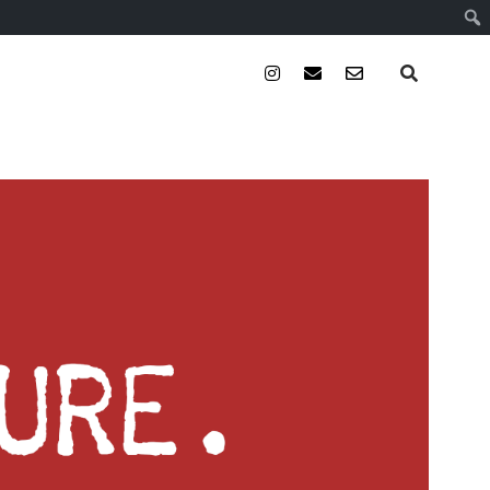
instagram
email
email-
form