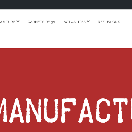
ouvrir
ouvrir
CULTURE
CARNETS DE 3A
ACTUALITÉS
RÉFLEXIONS
menu
menu
RE.