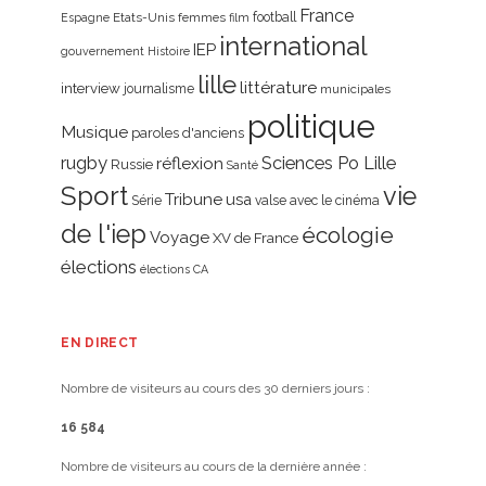
France
Etats-Unis
femmes
football
Espagne
film
international
IEP
gouvernement
Histoire
lille
littérature
interview
journalisme
municipales
politique
Musique
paroles d'anciens
rugby
réflexion
Sciences Po Lille
Russie
Santé
Sport
vie
Tribune
usa
Série
valse avec le cinéma
de l'iep
écologie
Voyage
XV de France
élections
élections CA
EN DIRECT
Nombre de visiteurs au cours des 30 derniers jours :
16 584
Nombre de visiteurs au cours de la dernière année :