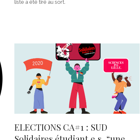
liste a été tiré au sort.
ELECTIONS CA#1 : SUD
Solidaires étudiant.e.s, “une