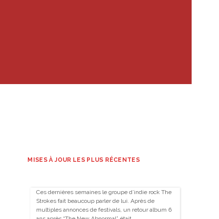
MISES À JOUR LES PLUS RÉCENTES
Ces dernières semaines le groupe d’indie rock The
Strokes fait beaucoup parler de lui. Après de
multiples annonces de festivals, un retour album 6
ans après “The New Abnormal” était