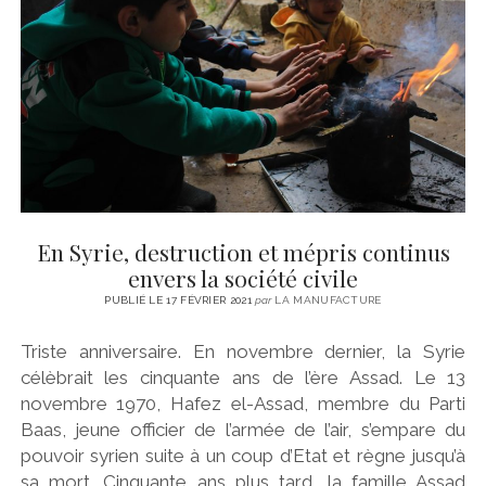
CINÉMA
instagram
email
email-
ÉCONOMIE
form
LITTÉRATURE
SPORT
MÉDIAS
SANTÉ
En Syrie, destruction et mépris continus
envers la société civile
PUBLIÉ LE 17 FÉVRIER 2021
par
LA MANUFACTURE
Triste anniversaire. En novembre dernier, la Syrie
célèbrait les cinquante ans de l’ère Assad. Le 13
novembre 1970, Hafez el-Assad, membre du Parti
Baas, jeune officier de l’armée de l’air, s’empare du
pouvoir syrien suite à un coup d’Etat et règne jusqu’à
sa mort. Cinquante ans plus tard, la famille Assad