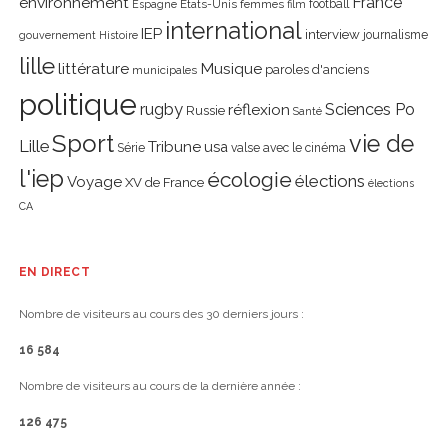
environnement
France
Etats-Unis
femmes
football
Espagne
film
international
IEP
interview
journalisme
gouvernement
Histoire
lille
littérature
Musique
paroles d'anciens
municipales
politique
rugby
réflexion
Sciences Po
Russie
Santé
Sport
vie de
Lille
Tribune
usa
Série
valse avec le cinéma
l'iep
écologie
élections
Voyage
XV de France
élections
CA
EN DIRECT
Nombre de visiteurs au cours des 30 derniers jours :
16 584
Nombre de visiteurs au cours de la dernière année :
126 475