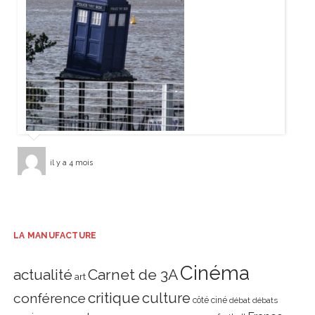
il y a 4 mois
LA MANUFACTURE
Cinéma
actualité
Carnet de 3A
art
critique
culture
conférence
côté ciné
débat
débats