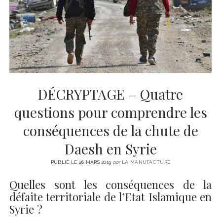
CINÉMA
instagram
email
email-
ÉCONOMIE
form
LITTÉRATURE
SPORT
MÉDIAS
SANTÉ
DÉCRYPTAGE – Quatre
questions pour comprendre les
conséquences de la chute de
Daesh en Syrie
PUBLIÉ LE 26 MARS 2019
par
LA MANUFACTURE
Quelles sont les conséquences de la
défaite territoriale de l’Etat Islamique en
Syrie ?