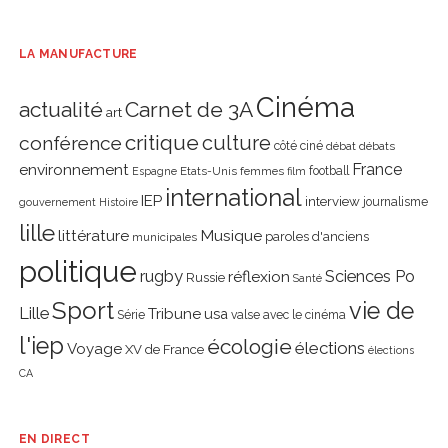
LA MANUFACTURE
Cinéma
actualité
Carnet de 3A
art
critique
culture
conférence
côté ciné
débat
débats
environnement
France
Etats-Unis
femmes
football
Espagne
film
international
IEP
interview
journalisme
gouvernement
Histoire
lille
littérature
Musique
paroles d'anciens
municipales
politique
rugby
réflexion
Sciences Po
Russie
Santé
Sport
vie de
Lille
Tribune
usa
Série
valse avec le cinéma
l'iep
écologie
élections
Voyage
XV de France
élections
CA
EN DIRECT