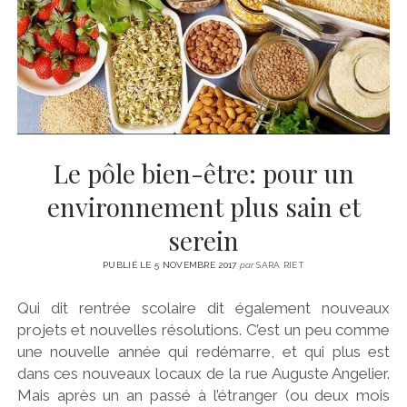
CINÉMA
instagram
email
email-
ÉCONOMIE
form
LITTÉRATURE
SPORT
MÉDIAS
SANTÉ
Le pôle bien-être: pour un
environnement plus sain et
serein
PUBLIÉ LE 5 NOVEMBRE 2017
par
SARA RIET
Qui dit rentrée scolaire dit également nouveaux
projets et nouvelles résolutions. C’est un peu comme
une nouvelle année qui redémarre, et qui plus est
dans ces nouveaux locaux de la rue Auguste Angelier.
Mais après un an passé à l’étranger (ou deux mois