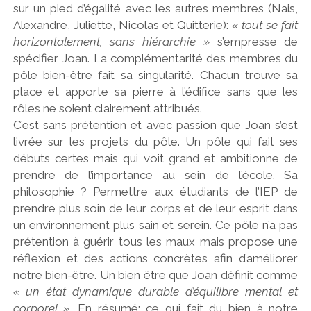
sur un pied d’égalité avec les autres membres (Nais,
Alexandre, Juliette, Nicolas et Quitterie):
« tout se fait
horizontalement, sans hiérarchie »
s’empresse de
spécifier Joan. La complémentarité des membres du
pôle bien-être fait sa singularité. Chacun trouve sa
place et apporte sa pierre à l’édifice sans que les
rôles ne soient clairement attribués.
C’est sans prétention et avec passion que Joan s’est
livrée sur les projets du pôle. Un pôle qui fait ses
débuts certes mais qui voit grand et ambitionne de
prendre de l’importance au sein de l’école. Sa
philosophie ? Permettre aux étudiants de l’IEP de
prendre plus soin de leur corps et de leur esprit dans
un environnement plus sain et serein. Ce pôle n’a pas
prétention à guérir tous les maux mais propose une
réflexion et des actions concrètes afin d’améliorer
notre bien-être. Un bien être que Joan définit comme
« un état dynamique durable d’équilibre mental et
corporel ».
En résumé: ce qui fait du bien à notre