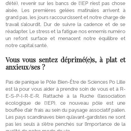
d’été), revenir sur les bancs de l’IEP n’est pas chose
aisée. Les premières gelées matinales arrivent à
grand pas, les jours raccourcissent et notre charge de
travail s’alourdit. Dur de suivre la cadence et de se
réadapter. Le stress et la fatigue nos ennemis numéro
un refont surface et menacent notre équilibre et
notre capital santé.
Vous vous sentez déprimé(e)s, à plat et
anxieux/ses ?
Pas de panique le Pôle Bien-Être de Sciences Po Lille
est là pour vous aider à prendre soin de vous et à R-
E-S-P-I-R-E-R. Rattaché à la Ruche (l’association
écologique de l’IEP), ce nouveau pôle est une
bouffée d’air frais au sein du paysage associatif palien.
Les pays scandinaves bien qu’avant-gardistes ne sont
pas les seuls à s’être penchés sur l’importance de la
qualité de notre mode de vie.