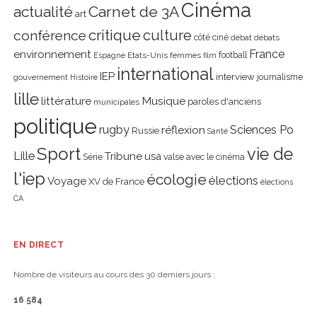
Cinéma
actualité
Carnet de 3A
art
critique
culture
conférence
côté ciné
débat
débats
environnement
France
Etats-Unis
femmes
football
Espagne
film
international
IEP
interview
journalisme
gouvernement
Histoire
lille
littérature
Musique
paroles d'anciens
municipales
politique
rugby
réflexion
Sciences Po
Russie
Santé
Sport
vie de
Lille
Tribune
usa
Série
valse avec le cinéma
l'iep
écologie
élections
Voyage
XV de France
élections
CA
EN DIRECT
Nombre de visiteurs au cours des 30 derniers jours :
16 584