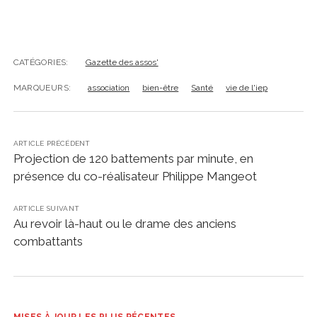
CATÉGORIES:
Gazette des assos'
MARQUEURS:
association
bien-être
Santé
vie de l'iep
ARTICLE PRÉCÉDENT
Projection de 120 battements par minute, en
présence du co-réalisateur Philippe Mangeot
ARTICLE SUIVANT
Au revoir là-haut ou le drame des anciens
combattants
MISES À JOUR LES PLUS RÉCENTES