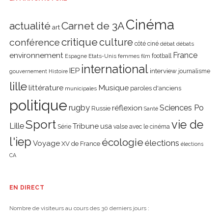
Cinéma
actualité
Carnet de 3A
art
critique
culture
conférence
côté ciné
débat
débats
environnement
France
Etats-Unis
femmes
football
Espagne
film
international
IEP
interview
journalisme
gouvernement
Histoire
lille
littérature
Musique
paroles d'anciens
municipales
politique
rugby
réflexion
Sciences Po
Russie
Santé
Sport
vie de
Lille
Tribune
usa
Série
valse avec le cinéma
l'iep
écologie
élections
Voyage
XV de France
élections
CA
EN DIRECT
Nombre de visiteurs au cours des 30 derniers jours :