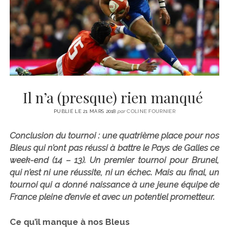
CINÉMA
instagram
email
email-
ÉCONOMIE
form
LITTÉRATURE
SPORT
MÉDIAS
SANTÉ
Il n’a (presque) rien manqué
PUBLIÉ LE 21 MARS 2018
par
COLINE FOURNIER
Conclusion du tournoi : une quatrième place pour nos
Bleus qui n’ont pas réussi à battre le Pays de Galles ce
week-end (14 – 13). Un premier tournoi pour Brunel,
qui n’est ni une réussite, ni un échec. Mais au final, un
tournoi qui a donné naissance à une jeune équipe de
France pleine d’envie et avec un potentiel prometteur.
Ce qu’il manque à nos Bleus