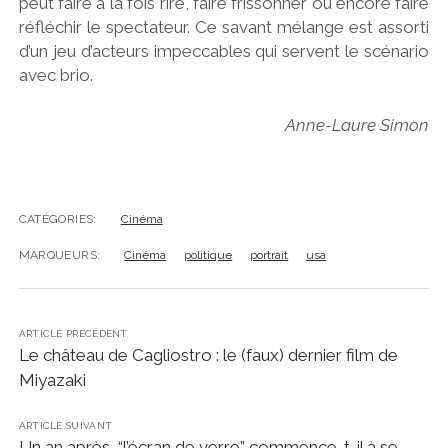
peut faire à la fois rire, faire frissonner ou encore faire
réfléchir le spectateur. Ce savant mélange est assorti
d’un jeu d’acteurs impeccables qui servent le scénario
avec brio.
Anne-Laure Simon
CATÉGORIES:
Cinéma
MARQUEURS:
Cinéma
politique
portrait
usa
ARTICLE PRÉCÉDENT
Le château de Cagliostro : le (faux) dernier film de
Miyazaki
ARTICLE SUIVANT
Un an après, “l’écran de verre” commence-t-il à se