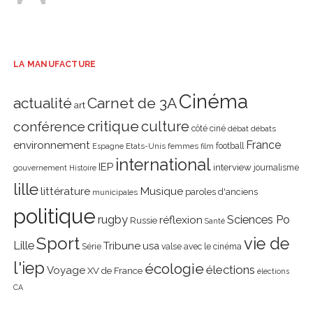
LA MANUFACTURE
Cinéma
actualité
Carnet de 3A
art
critique
culture
conférence
côté ciné
débat
débats
environnement
France
Etats-Unis
femmes
football
Espagne
film
international
IEP
interview
journalisme
gouvernement
Histoire
lille
littérature
Musique
paroles d'anciens
municipales
politique
rugby
réflexion
Sciences Po
Russie
Santé
Sport
vie de
Lille
Tribune
usa
Série
valse avec le cinéma
l'iep
écologie
élections
Voyage
XV de France
élections
CA