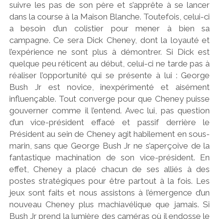
suivre les pas de son père et s’apprête à se lancer
dans la course à la Maison Blanche. Toutefois, celui-ci
a besoin d’un colistier pour mener à bien sa
campagne. Ce sera Dick Cheney, dont la loyauté et
l’expérience ne sont plus à démontrer. Si Dick est
quelque peu réticent au début, celui-ci ne tarde pas à
réaliser l’opportunité qui se présente à lui : George
Bush Jr est novice, inexpérimenté et aisément
influençable. Tout converge pour que Cheney puisse
gouverner comme il l’entend. Avec lui, pas question
d’un vice-président effacé et passif derrière le
Président au sein de Cheney agit habilement en sous-
marin, sans que George Bush Jr ne s’aperçoive de la
fantastique machination de son vice-président. En
effet, Cheney a placé chacun de ses alliés à des
postes stratégiques pour être partout à la fois. Les
jeux sont faits et nous assistons à l’émergence d’un
nouveau Cheney plus machiavélique que jamais. Si
Bush Jr prend la lumière des caméras où il endosse le