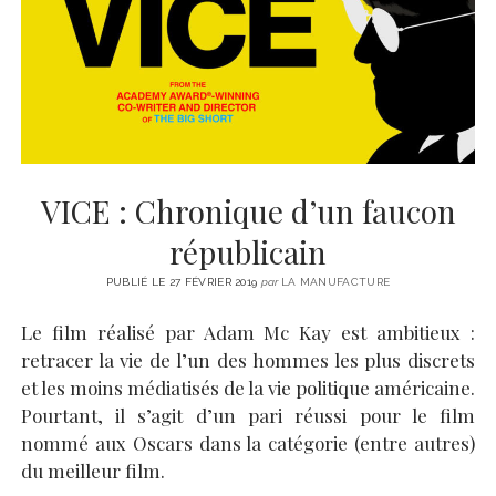
CINÉMA
instagram
email
email-
ÉCONOMIE
form
LITTÉRATURE
SPORT
MÉDIAS
SANTÉ
VICE : Chronique d’un faucon
républicain
PUBLIÉ LE 27 FÉVRIER 2019
par
LA MANUFACTURE
Le film réalisé par Adam Mc Kay est ambitieux :
retracer la vie de l’un des hommes les plus discrets
et les moins médiatisés de la vie politique américaine.
Pourtant, il s’agit d’un pari réussi pour le film
nommé aux Oscars dans la catégorie (entre autres)
du meilleur film.