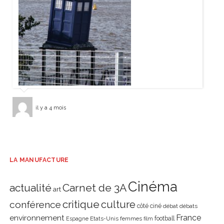
il y a 4 mois
LA MANUFACTURE
Cinéma
actualité
Carnet de 3A
art
critique
culture
conférence
côté ciné
débat
débats
environnement
France
Etats-Unis
femmes
football
Espagne
film