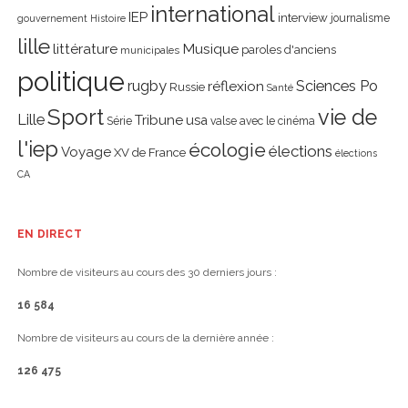
international
IEP
interview
journalisme
gouvernement
Histoire
lille
littérature
Musique
paroles d'anciens
municipales
politique
rugby
réflexion
Sciences Po
Russie
Santé
Sport
vie de
Lille
Tribune
usa
Série
valse avec le cinéma
l'iep
écologie
élections
Voyage
XV de France
élections
CA
EN DIRECT
Nombre de visiteurs au cours des 30 derniers jours :
16 584
Nombre de visiteurs au cours de la dernière année :
126 475