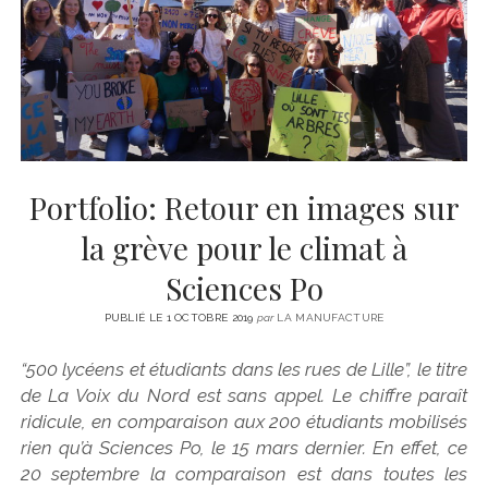
CINÉMA
instagram
email
email-
ÉCONOMIE
form
LITTÉRATURE
SPORT
MÉDIAS
SANTÉ
Portfolio: Retour en images sur
la grève pour le climat à
Sciences Po
PUBLIÉ LE 1 OCTOBRE 2019
par
LA MANUFACTURE
“500 lycéens et étudiants dans les rues de Lille”, le titre
de La Voix du Nord est sans appel. Le chiffre paraît
ridicule, en comparaison aux 200 étudiants mobilisés
rien qu’à Sciences Po, le 15 mars dernier. En effet, ce
20 septembre la comparaison est dans toutes les