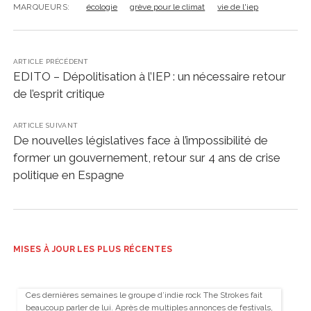
MARQUEURS:
écologie
grève pour le climat
vie de l'iep
ARTICLE PRÉCÉDENT
EDITO – Dépolitisation à l’IEP : un nécessaire retour
de l’esprit critique
ARTICLE SUIVANT
De nouvelles législatives face à l’impossibilité de
former un gouvernement, retour sur 4 ans de crise
politique en Espagne
MISES À JOUR LES PLUS RÉCENTES
Ces dernières semaines le groupe d’indie rock The Strokes fait
beaucoup parler de lui. Après de multiples annonces de festivals,