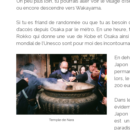
Un peu plus loin, tu pourrais aller voir le village d
ou encore descendre vers Wakayama.
Si tu es friand de randonnée ou que tu as besoin d
d’accès depuis Osaka par le métro. En une heure, 
Rokko qui donne une vue de Kobe et Osaka ainsi q
mondial de l’Unesco sont pour moi des incontournab
En deho
Japon 
perman
lors, 
200 eu
Dans le
évidem
Japon 
est un
Temple de Nara
paradis