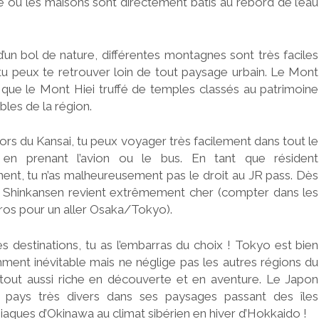
’Ise où les maisons sont directement bâtis au rebord de l’eau
’un bol de nature, différentes montagnes sont très faciles
tu peux te retrouver loin de tout paysage urbain. Le Mont
ue le Mont Hiei truffé de temples classés au patrimoine
les de la région.
rs du Kansai, tu peux voyager très facilement dans tout le
en prenant l’avion ou le bus. En tant que résident
ent, tu n’as malheureusement pas le droit au JR pass. Dès
le Shinkansen revient extrêmement cher (compter dans les
ros pour un aller Osaka/Tokyo).
s destinations, tu as l’embarras du choix ! Tokyo est bien
ment inévitable mais ne néglige pas les autres régions du
tout aussi riche en découverte et en aventure. Le Japon
 pays très divers dans ses paysages passant des îles
iaques d’Okinawa au climat sibérien en hiver d’Hokkaido !