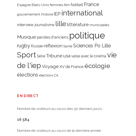
France
Etats-Unis
femmes
football
Espagne
film
international
IEP
gouvernement
Histoire
lille
littérature
interview
journalisme
municipales
politique
Musique
paroles d'anciens
rugby
réflexion
Sciences Po Lille
Russie
Santé
Sport
vie
Tribune
usa
Série
valse avec le cinéma
de l'iep
écologie
Voyage
XV de France
élections
élections CA
EN DIRECT
Nombre de visiteurs au cours des 30 derniers jours :
16 584
Nombre de visiteurs au cours de la dernière année :