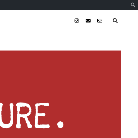
instagram
email
email-
form