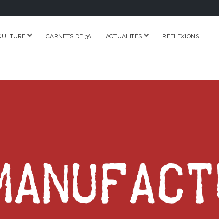
ouvrir
ouvrir
CULTURE
CARNETS DE 3A
ACTUALITÉS
RÉFLEXIONS
menu
menu
RE.