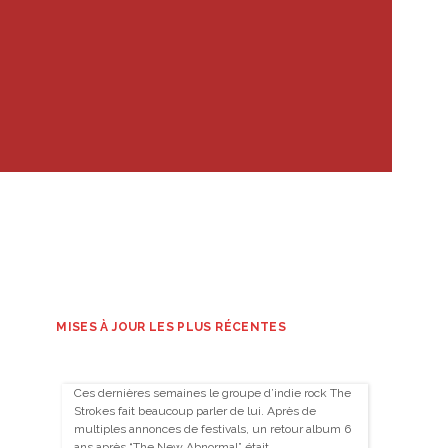
MISES À JOUR LES PLUS RÉCENTES
Ces dernières semaines le groupe d’indie rock The
Strokes fait beaucoup parler de lui. Après de
multiples annonces de festivals, un retour album 6
ans après “The New Abnormal” était