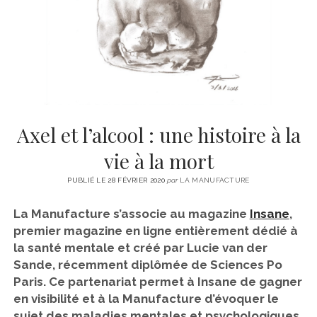
CINÉMA
instagram
email
email-
ÉCONOMIE
form
LITTÉRATURE
SPORT
MÉDIAS
SANTÉ
Axel et l’alcool : une histoire à la
vie à la mort
PUBLIÉ LE 28 FÉVRIER 2020
par
LA MANUFACTURE
La Manufacture s’associe au magazine
Insane
,
premier magazine en ligne entièrement dédié à
la santé mentale et créé par Lucie van der
Sande, récemment diplômée de Sciences Po
Paris. Ce partenariat permet à Insane de gagner
en visibilité et à la Manufacture d’évoquer le
sujet des maladies mentales et psychologiques,