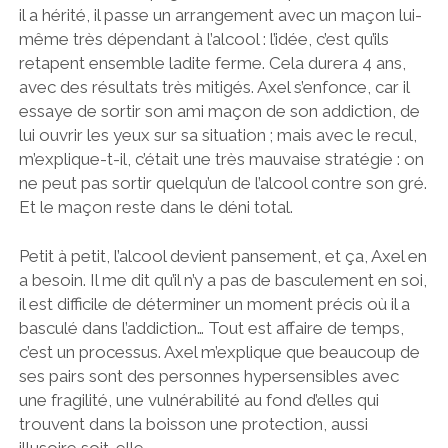
il a hérité, il passe un arrangement avec un maçon lui-
même très dépendant à l’alcool : l’idée, c’est qu’ils
retapent ensemble ladite ferme. Cela durera 4 ans,
avec des résultats très mitigés. Axel s’enfonce, car il
essaye de sortir son ami maçon de son addiction, de
lui ouvrir les yeux sur sa situation ; mais avec le recul,
m’explique-t-il, c’était une très mauvaise stratégie : on
ne peut pas sortir quelqu’un de l’alcool contre son gré.
Et le maçon reste dans le déni total.
Petit à petit, l’alcool devient pansement, et ça, Axel en
a besoin. Il me dit qu’il n’y a pas de basculement en soi,
il est difficile de déterminer un moment précis où il a
basculé dans l’addiction… Tout est affaire de temps,
c’est un processus. Axel m’explique que beaucoup de
ses pairs sont des personnes hypersensibles avec
une fragilité, une vulnérabilité au fond d’elles qui
trouvent dans la boisson une protection, aussi