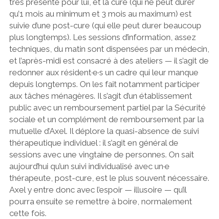
très présente pour lui, et la cure (qui ne peut durer
qu’1 mois au minimum et 3 mois au maximum) est
suivie d’une post-cure (qui elle peut durer beaucoup
plus longtemps). Les sessions d’information, assez
techniques, du matin sont dispensées par un médecin,
et l’après-midi est consacré à des ateliers — il s’agit de
redonner aux résident·e·s un cadre qui leur manque
depuis longtemps. On les fait notamment participer
aux tâches ménagères. Il s’agit d’un établissement
public avec un remboursement partiel par la Sécurité
sociale et un complément de remboursement par la
mutuelle d’Axel. Il déplore la quasi-absence de suivi
thérapeutique individuel : il s’agit en général de
sessions avec une vingtaine de personnes. On sait
aujourd’hui qu’un suivi individualisé avec un·e
thérapeute, post-cure, est le plus souvent nécessaire.
Axel y entre donc avec l’espoir — illusoire — qu’il
pourra ensuite se remettre à boire, normalement
cette fois.