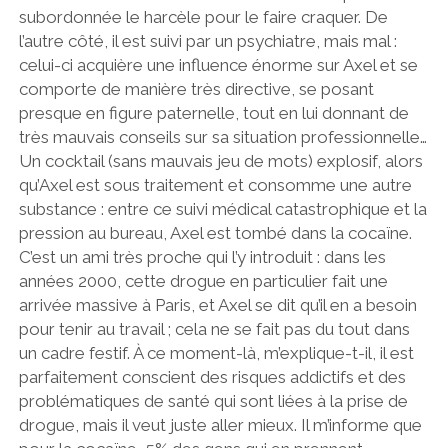
subordonnée le harcèle pour le faire craquer. De
l’autre côté, il est suivi par un psychiatre, mais mal :
celui-ci acquière une influence énorme sur Axel et se
comporte de manière très directive, se posant
presque en figure paternelle, tout en lui donnant de
très mauvais conseils sur sa situation professionnelle…
Un cocktail (sans mauvais jeu de mots) explosif, alors
qu’Axel est sous traitement et consomme une autre
substance : entre ce suivi médical catastrophique et la
pression au bureau, Axel est tombé dans la cocaïne.
C’est un ami très proche qui l’y introduit : dans les
années 2000, cette drogue en particulier fait une
arrivée massive à Paris, et Axel se dit qu’il en a besoin
pour tenir au travail ; cela ne se fait pas du tout dans
un cadre festif. À ce moment-là, m’explique-t-il, il est
parfaitement conscient des risques addictifs et des
problématiques de santé qui sont liées à la prise de
drogue, mais il veut juste aller mieux. Il m’informe que