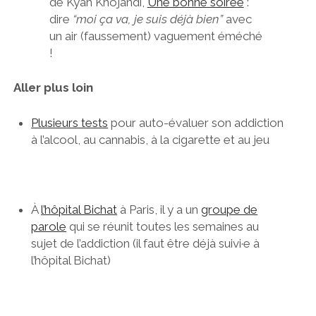
de Kyan Khojandi,
Une bonne soirée
:
dire
“moi ça va, je suis déjà bien”
avec
un air (faussement) vaguement éméché
!
Aller plus loin
Plusieurs tests
pour auto-évaluer son addiction
à l’alcool, au cannabis, à la cigarette et au jeu
À
l’hôpital Bichat
à Paris, il y a un
groupe de
parole
qui se réunit toutes les semaines au
sujet de l’addiction (il faut être déjà suivi·e à
l’hôpital Bichat)