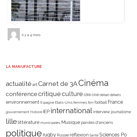
il y a 4 mois
LA MANUFACTURE
Cinéma
actualité
Carnet de 3A
art
critique
culture
conférence
côté ciné
débat
débats
environnement
France
Etats-Unis
femmes
football
Espagne
film
international
IEP
interview
journalisme
gouvernement
Histoire
lille
littérature
Musique
paroles d'anciens
municipales
politique
rugby
réflexion
Sciences Po
Russie
Santé