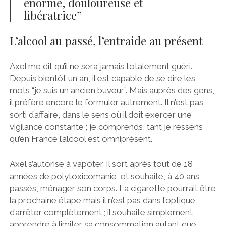
énorme, douloureuse et
libératrice”
L’alcool au passé, l’entraide au présent
Axel me dit qu’il ne sera jamais totalement guéri.
Depuis bientôt un an, il est capable de se dire les
mots “je suis un ancien buveur”. Mais auprès des gens,
il préfère encore le formuler autrement. Il n’est pas
sorti d’affaire, dans le sens où il doit exercer une
vigilance constante ; je comprends, tant je ressens
qu’en France l’alcool est omniprésent.
Axel s’autorise à vapoter. Il sort après tout de 18
années de polytoxicomanie, et souhaite, à 40 ans
passés, ménager son corps. La cigarette pourrait être
la prochaine étape mais il n’est pas dans l’optique
d’arrêter complètement ; il souhaite simplement
apprendre à limiter sa consommation autant que