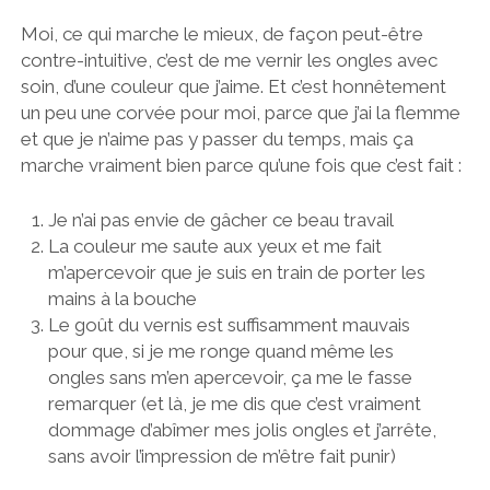
Moi,
ce qui marche le mieux
, de façon peut-être
contre-intuitive, c’est de
me vernir les ongles avec
soin, d’une couleur que j’aime
. Et c’est honnêtement
un peu une corvée pour moi, parce que j’ai la flemme
et que je n’aime pas y passer du temps, mais ça
marche vraiment bien parce qu’une fois que c’est fait :
Je n’ai pas envie de gâcher ce beau travail
La couleur me saute aux yeux et me fait
m’apercevoir que je suis en train de porter les
mains à la bouche
Le goût du vernis est suffisamment mauvais
pour que, si je me ronge quand même les
ongles sans m’en apercevoir, ça me le fasse
remarquer (et là, je me dis que c’est vraiment
dommage d’abîmer mes jolis ongles et j’arrête,
sans avoir l’impression de m’être fait punir)