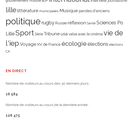
IEP
interview
journalisme
gouvernement
Histoire
lille
littérature
Musique
paroles d'anciens
municipales
politique
rugby
réflexion
Sciences Po
Russie
Santé
Sport
vie de
Lille
Tribune
usa
Série
valse avec le cinéma
l'iep
écologie
élections
Voyage
XV de France
élections
CA
EN DIRECT
Nombre de visiteurs au cours des 30 derniers jours :
16 584
Nombre de visiteurs au cours de la dernière année :
126 475