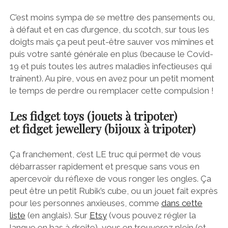
C’est moins sympa de se mettre des pansements ou,
à défaut et en cas d’urgence, du scotch, sur tous les
doigts mais ça peut peut-être sauver vos mimines et
puis votre santé générale en plus (
because
le Covid-
19 et puis toutes les autres maladies infectieuses qui
traînent). Au pire, vous en avez pour un petit moment
le temps de perdre ou remplacer cette compulsion !
Les
fidget toys
(jouets à tripoter)
et
fidget jewellery
(bijoux à tripoter)
Ça franchement, c’est LE truc qui permet de vous
débarrasser rapidement et presque sans vous en
apercevoir du réflexe de vous ronger les ongles. Ça
peut être un petit Rubik’s cube, ou un jouet fait exprès
pour les personnes anxieuses, comme
dans cette
liste
(en anglais). Sur
Etsy
(vous pouvez régler la
langue en bas à droite), vous en trouverez plein (et