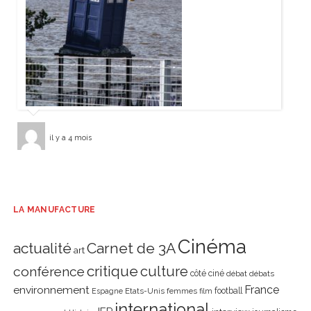
il y a 4 mois
LA MANUFACTURE
Cinéma
actualité
Carnet de 3A
art
critique
culture
conférence
côté ciné
débat
débats
environnement
France
Etats-Unis
femmes
football
Espagne
film
international