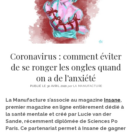
CINÉMA
instagram
email
email-
ÉCONOMIE
form
LITTÉRATURE
SPORT
MÉDIAS
SANTÉ
Coronavirus : comment éviter
de se ronger les ongles quand
on a de l’anxiété
PUBLIÉ LE 30 AVRIL 2020
par
LA MANUFACTURE
La Manufacture s’associe au magazine
Insane
,
premier magazine en ligne entièrement dédié à
la santé mentale et créé par Lucie van der
Sande, récemment diplômée de Sciences Po
Paris. Ce partenariat permet à Insane de gagner