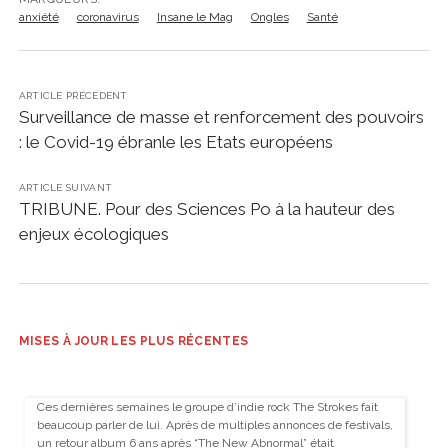
anxiété
coronavirus
Insane le Mag
Ongles
Santé
ARTICLE PRÉCÉDENT
Surveillance de masse et renforcement des pouvoirs
: le Covid-19 ébranle les Etats européens
ARTICLE SUIVANT
TRIBUNE. Pour des Sciences Po à la hauteur des
enjeux écologiques
MISES À JOUR LES PLUS RÉCENTES
Ces dernières semaines le groupe d’indie rock The Strokes fait
beaucoup parler de lui. Après de multiples annonces de festivals,
un retour album 6 ans après “The New Abnormal” était