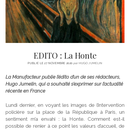
CINÉMA
instagram
email
email-
ÉCONOMIE
form
LITTÉRATURE
SPORT
MÉDIAS
SANTÉ
EDITO : La Honte
PUBLIÉ LE 27 NOVEMBRE 2020
par
HUGO JUMELIN
La Manufacteur publie l’édito d’un de ses rédacteurs,
Hugo Jumelin, qui a souhaité s’exprimer sur l’actualité
récente en France
Lundi dernier, en voyant les images de l’intervention
policière sur la place de la République à Paris, un
sentiment m’a envahi : la Honte. Comment est-il
possible de renier à ce point les valeurs d’accueil, de