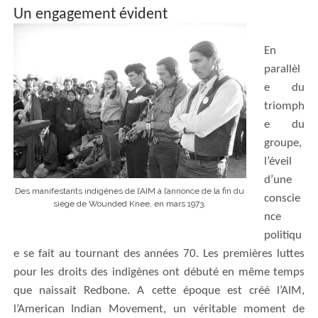
Un engagement évident
E
n
parallèl
e d
u
triomph
e
du
groupe,
l’
éveil
d’une
Des manifestants indigènes de l’AIM à l’annonce de la fin du
conscie
siège de Wounded Knee, en mars 1973.
nce
politiqu
e
se fait au tournant des années 70.
Les premières luttes
pour les droits des indigènes ont débuté en même temps
que naissait Redbone.
A
cette
époque est créé l’AIM,
l’American
Indian Movement, un véritable moment de