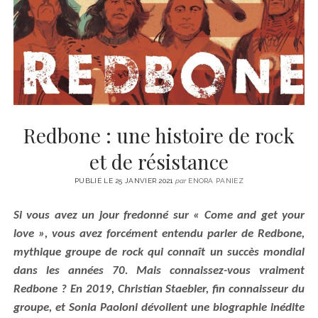
CINÉMA
instagram
email
email-
ÉCONOMIE
form
LITTÉRATURE
SPORT
MÉDIAS
SANTÉ
Redbone : une histoire de rock
et de résistance
PUBLIÉ LE 25 JANVIER 2021
par
ENORA PANIEZ
Si vous avez un jour fredonné sur « Come and get your
love », vous avez forcément entendu parler de Redbone,
mythique groupe de rock qui connaît un succès mondial
dans les
années 70
. Mais connaissez-vous vraiment
Redbone ? En 2019,
Christian Staebler, fin connaisseur du
groupe,
et
Sonia Paoloni
dévoile
nt
une biographie inédite