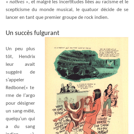
«
natives
», et malgré les incertitudes liées au racisme et le
scepticisme du monde musical, le quatuor décide de se
lancer en tant que premier groupe de rock indien.
Un succès fulgurant
Un peu plus
tôt, Hendrix
leur avait
suggéré
d
e
s’appeler
Redbone(« te
rme de l‘argo
pour désigner
un sang-mêlé,
quelqu’un qui
a du sang