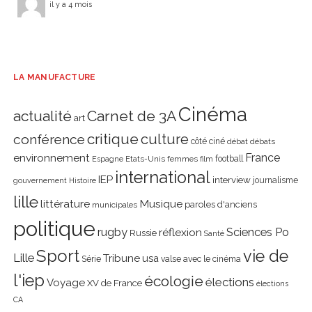
il y a 4 mois
LA MANUFACTURE
Cinéma
actualité
Carnet de 3A
art
critique
culture
conférence
côté ciné
débat
débats
environnement
France
Etats-Unis
femmes
football
Espagne
film
international
IEP
interview
journalisme
gouvernement
Histoire
lille
littérature
Musique
paroles d'anciens
municipales
politique
rugby
réflexion
Sciences Po
Russie
Santé
Sport
vie de
Lille
Tribune
usa
Série
valse avec le cinéma
l'iep
écologie
élections
Voyage
XV de France
élections
CA