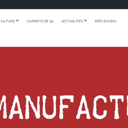
ouvrir
ouvrir
CULTURE
CARNETS DE 3A
ACTUALITÉS
RÉFLEXIONS
menu
menu
RE.