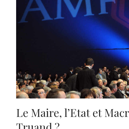
Le Maire, l’Etat et Macr
Truand ?