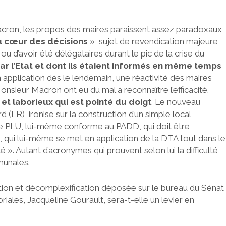
ron, les propos des maires paraissent assez paradoxaux,
u cœur des décisions
», sujet de revendication majeure
u d’avoir été délégataires durant le pic de la crise du
ar l’Etat et dont ils étaient informés en même temps
n application dès le lendemain, une réactivité des maires
nsieur Macron ont eu du mal à reconnaître l’efficacité.
et laborieux qui est pointé du doigt
. Le nouveau
 (LR), ironise sur la construction d’un simple local
 le PLU, lui-même conforme au PADD, qui doit être
, qui lui-même se met en application de la DTA tout dans le
». Autant d’acronymes qui prouvent selon lui la difficulté
munales.
iation et décomplexification déposée sur le bureau du Sénat
toriales, Jacqueline Gourault, sera-t-elle un levier en