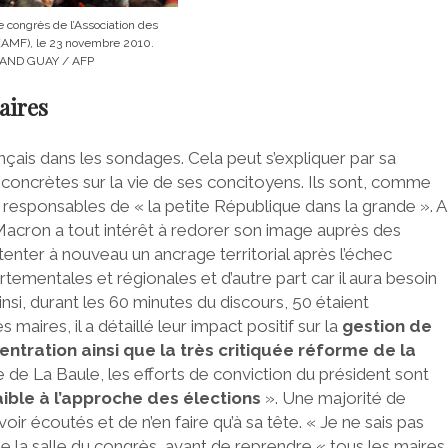
 congrès de l’Association des
(AMF), le 23 novembre 2010.
AND GUAY / AFP
aires
rançais dans les sondages. Cela peut s’expliquer par sa
ns concrètes sur la vie de ses concitoyens. Ils sont, comme
s responsables de « la petite République dans la grande ». A
Macron a tout intérêt à redorer son image auprès des
enter à nouveau un ancrage territorial après l’échec
rtementales et régionales et d’autre part car il aura besoin
insi, durant les 60 minutes du discours, 50 étaient
maires, il a détaillé leur impact positif sur la
gestion de
entration ainsi que la très critiquée réforme de la
e de La Baule, les efforts de conviction du président sont
faible à l’approche des élections
». Une majorité de
 écoutés et de n’en faire qu’à sa tête. « Je ne sais pas
de la salle du congrès, avant de reprendre « tous les maires