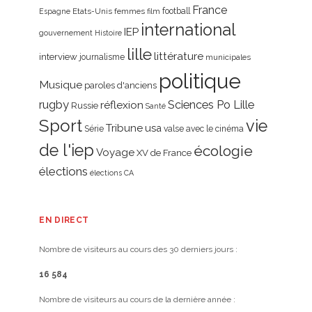
France
Etats-Unis
femmes
football
Espagne
film
international
IEP
gouvernement
Histoire
lille
littérature
interview
journalisme
municipales
politique
Musique
paroles d'anciens
rugby
réflexion
Sciences Po Lille
Russie
Santé
Sport
vie
Tribune
usa
Série
valse avec le cinéma
de l'iep
écologie
Voyage
XV de France
élections
élections CA
EN DIRECT
Nombre de visiteurs au cours des 30 derniers jours :
16 584
Nombre de visiteurs au cours de la dernière année :