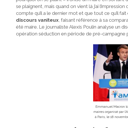
se plaignent, mais quand on vient là j’ai l’impressi
compte qu’il a le dernier mot et que tout ce qu’il fai
discours vaniteux
, faisant référence à sa compara
été maire. Le journaliste Alexis Poulin analyse un di
opération séduction en période de pré-campagne pr
Emmanuel Macron lor
maires organisé par l’
à Paris, le 18 novem