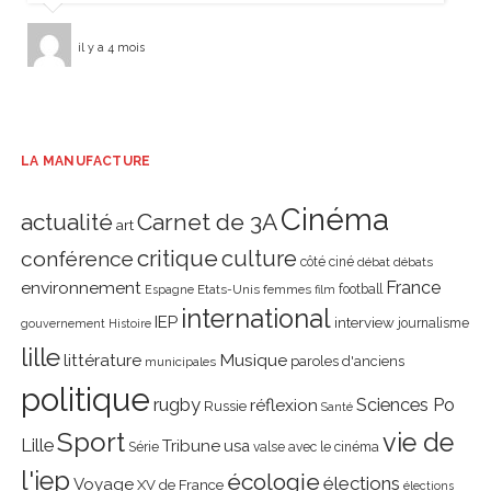
il y a 4 mois
LA MANUFACTURE
Cinéma
actualité
Carnet de 3A
art
critique
culture
conférence
côté ciné
débat
débats
environnement
France
Etats-Unis
femmes
football
Espagne
film
international
IEP
interview
journalisme
gouvernement
Histoire
lille
littérature
Musique
paroles d'anciens
municipales
politique
rugby
réflexion
Sciences Po
Russie
Santé
Sport
vie de
Lille
Tribune
usa
Série
valse avec le cinéma
l'iep
écologie
élections
Voyage
XV de France
élections