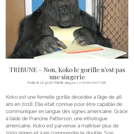
CINÉMA
instagram
email
email-
ÉCONOMIE
form
LITTÉRATURE
SPORT
MÉDIAS
SANTÉ
TRIBUNE – Non, Koko le gorille n’est pas
une singerie
PUBLIÉ LE 30 OCTOBRE 2019
par
LA MANUFACTURE
Koko est une femelle gorille décédée à l’âge de 46
ans en 2018. Elle était connue pour être capable de
communiquer en langue des signes américaine. Grâce
à l’aide de Francine Patterson, une éthologue
américaine, Koko est parvenue à maîtriser plus de
1000 signes et à en comprendre le double. Son