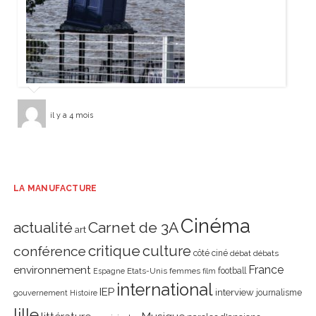
il y a 4 mois
LA MANUFACTURE
Cinéma
actualité
Carnet de 3A
art
critique
culture
conférence
côté ciné
débat
débats
environnement
France
Etats-Unis
femmes
football
Espagne
film
international
IEP
interview
journalisme
gouvernement
Histoire
lille