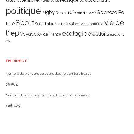
littérature
Musique
paroles d'anciens
municipales
politique
rugby
réflexion
Sciences Po
Russie
Santé
Sport
vie de
Lille
Tribune
usa
Série
valse avec le cinéma
l'iep
écologie
élections
Voyage
XV de France
élections
CA
EN DIRECT
Nombre de visiteurs au cours des 30 derniers jours :
16 584
Nombre de visiteurs au cours de la dernière année :
126 475