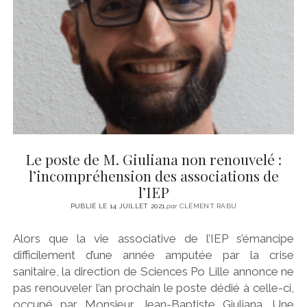
CINÉMA
instagram
email
email-
ÉCONOMIE
form
LITTÉRATURE
SPORT
MÉDIAS
SANTÉ
Le poste de M. Giuliana non renouvelé :
l’incompréhension des associations de
l’IEP
PUBLIÉ LE 14 JUILLET 2021
par
CLÉMENT RABU
Alors que la vie associative de l’IEP s’émancipe
difficilement d’une année amputée par la crise
sanitaire, la direction de Sciences Po Lille annonce ne
pas renouveler l’an prochain le poste dédié à celle-ci,
occupé par Monsieur Jean-Baptiste Giuliana. Une