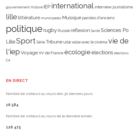
international
IEP
interview
journalisme
gouvernement
Histoire
lille
littérature
Musique
paroles d'anciens
municipales
politique
rugby
réflexion
Sciences Po
Russie
Santé
Sport
vie de
Lille
Tribune
usa
Série
valse avec le cinéma
l'iep
écologie
élections
Voyage
XV de France
élections
CA
EN DIRECT
Nombre de visiteurs au cours des 30 derniers jours :
16 584
Nombre de visiteurs au cours de la dernière année :
126 475