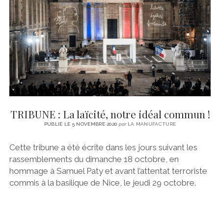
CINÉMA
instagram
email
email-
ÉCONOMIE
form
LITTÉRATURE
SPORT
MÉDIAS
SANTÉ
TRIBUNE : La laïcité, notre idéal commun !
PUBLIÉ LE 5 NOVEMBRE 2020
par
LA MANUFACTURE
Cette tribune a été écrite dans les jours suivant les
rassemblements du dimanche 18 octobre, en
hommage à Samuel Paty et avant l’attentat terroriste
commis à la basilique de Nice, le jeudi 29 octobre.