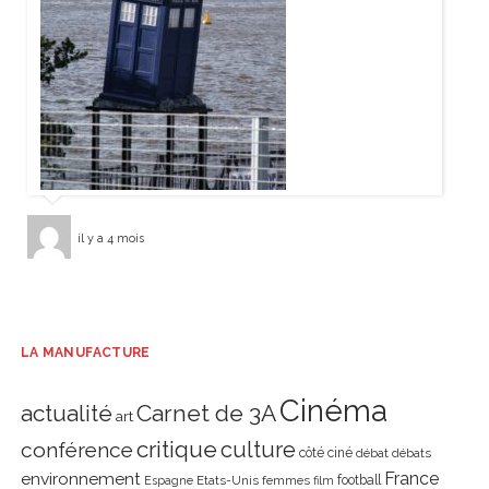
il y a 4 mois
LA MANUFACTURE
Cinéma
actualité
Carnet de 3A
art
critique
culture
conférence
côté ciné
débat
débats
environnement
France
Etats-Unis
femmes
football
Espagne
film