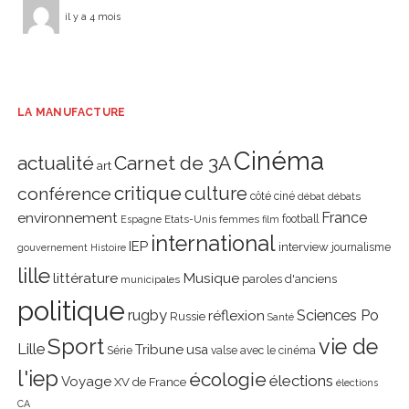
il y a 4 mois
LA MANUFACTURE
Cinéma
actualité
Carnet de 3A
art
critique
culture
conférence
côté ciné
débat
débats
environnement
France
Etats-Unis
femmes
football
Espagne
film
international
IEP
interview
journalisme
gouvernement
Histoire
lille
littérature
Musique
paroles d'anciens
municipales
politique
rugby
réflexion
Sciences Po
Russie
Santé
Sport
vie de
Lille
Tribune
usa
Série
valse avec le cinéma
l'iep
écologie
élections
Voyage
XV de France
élections
CA