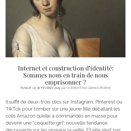
CINÉMA
instagram
email
email-
ÉCONOMIE
form
LITTÉRATURE
SPORT
MÉDIAS
SANTÉ
Internet et construction d’identité:
Sommes nous en train de nous
emprisonner ?
PUBLIÉ LE 16 FÉVRIER 2025
par
CLÉMENTINE GRAND-PERRIN
Il suffit de deux-trois clics sur Instagram, Pinterest ou
TikTok pour tomber sur une jeune fille déballant les
colis Amazon qu’elle a commandés en masse pour
devenir une “coquette girl”, nouvelle tendance
découverte sur les réseaux la veille. Et elle n’est pas