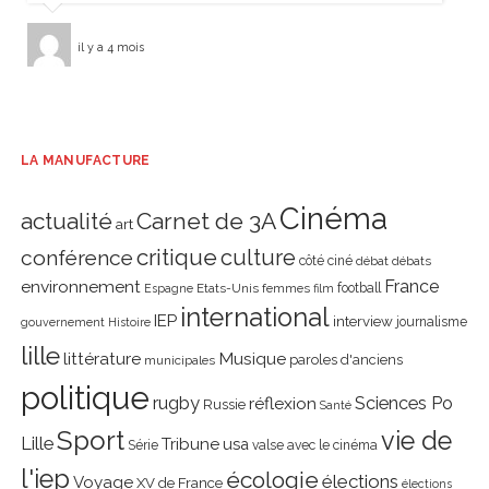
il y a 4 mois
LA MANUFACTURE
Cinéma
actualité
Carnet de 3A
art
critique
culture
conférence
côté ciné
débat
débats
environnement
France
Etats-Unis
femmes
football
Espagne
film
international
IEP
interview
journalisme
gouvernement
Histoire
lille
littérature
Musique
paroles d'anciens
municipales
politique
rugby
réflexion
Sciences Po
Russie
Santé
Sport
vie de
Lille
Tribune
usa
Série
valse avec le cinéma
l'iep
écologie
élections
Voyage
XV de France
élections