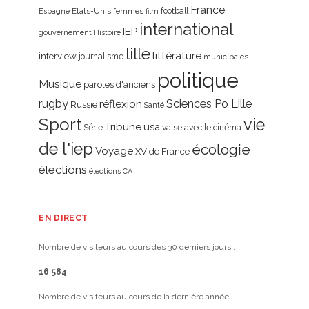
France
Etats-Unis
femmes
football
Espagne
film
international
IEP
gouvernement
Histoire
lille
littérature
interview
journalisme
municipales
politique
Musique
paroles d'anciens
rugby
réflexion
Sciences Po Lille
Russie
Santé
Sport
vie
Tribune
usa
Série
valse avec le cinéma
de l'iep
écologie
Voyage
XV de France
élections
élections CA
EN DIRECT
Nombre de visiteurs au cours des 30 derniers jours :
16 584
Nombre de visiteurs au cours de la dernière année :