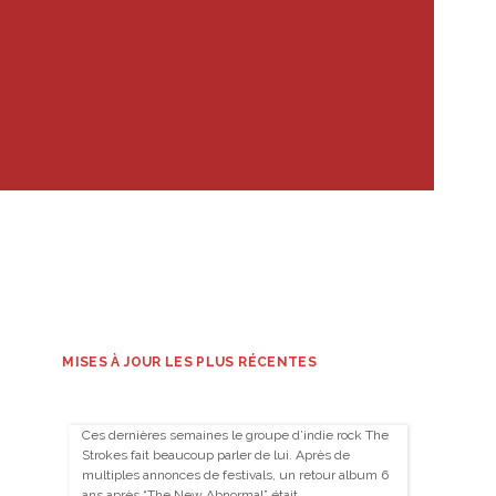
MISES À JOUR LES PLUS RÉCENTES
Ces dernières semaines le groupe d’indie rock The
Strokes fait beaucoup parler de lui. Après de
multiples annonces de festivals, un retour album 6
ans après “The New Abnormal” était