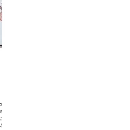
s
’à
r
é