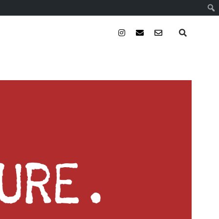
instagram
email
email-
form