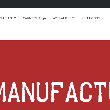
ouvrir
ouvrir
CULTURE
CARNETS DE 3A
ACTUALITÉS
RÉFLEXIONS
menu
menu
RE.