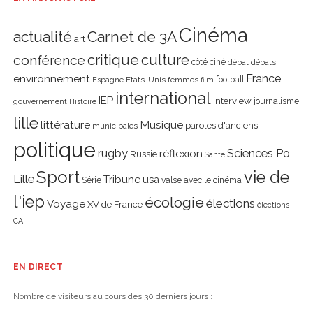
Cinéma
actualité
Carnet de 3A
art
critique
culture
conférence
côté ciné
débat
débats
environnement
France
Etats-Unis
femmes
football
Espagne
film
international
IEP
interview
journalisme
gouvernement
Histoire
lille
littérature
Musique
paroles d'anciens
municipales
politique
rugby
réflexion
Sciences Po
Russie
Santé
Sport
vie de
Lille
Tribune
usa
Série
valse avec le cinéma
l'iep
écologie
élections
Voyage
XV de France
élections
CA
EN DIRECT
Nombre de visiteurs au cours des 30 derniers jours :