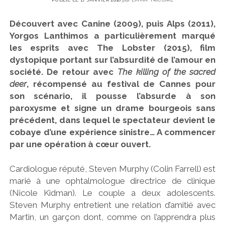
CINÉMA
instagram
email
email-
ÉCONOMIE
form
LITTÉRATURE
Découvert avec Canine (2009), puis Alps (2011),
SPORT
Yorgos Lanthimos a particulièrement marqué
MÉDIAS
les esprits avec The Lobster (2015), film
dystopique portant sur l’absurdité de l’amour en
SANTÉ
société. De retour avec
The killing of the sacred
deer
, récompensé au festival de Cannes pour
son scénario, il pousse l’absurde à son
paroxysme et signe un drame bourgeois sans
précédent, dans lequel le spectateur devient le
cobaye d’une expérience sinistre… A commencer
par une opération à cœur ouvert.
Cardiologue réputé, Steven Murphy (Colin Farrell) est
marié à une ophtalmologue directrice de clinique
(Nicole Kidman). Le couple a deux adolescents.
Steven Murphy entretient une relation d’amitié avec
Martin, un garçon dont, comme on l’apprendra plus