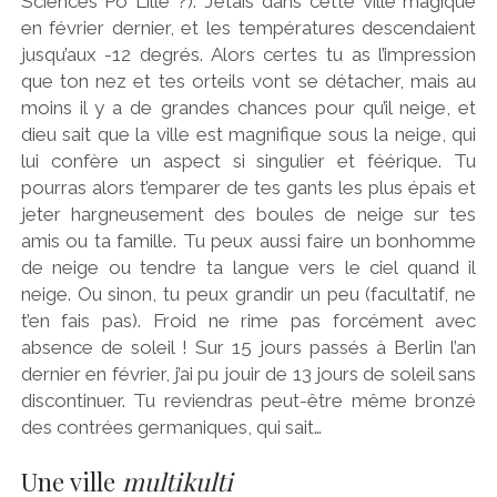
Sciences Po Lille ?). J’étais dans cette ville magique
en février dernier, et les températures descendaient
jusqu’aux -12 degrés. Alors certes tu as l’impression
que ton nez et tes orteils vont se détacher, mais au
moins il y a de grandes chances pour qu’il neige, et
dieu sait que la ville est magnifique sous la neige, qui
lui confère un aspect si singulier et féérique. Tu
pourras alors t’emparer de tes gants les plus épais et
jeter hargneusement des boules de neige sur tes
amis ou ta famille. Tu peux aussi faire un bonhomme
de neige ou tendre ta langue vers le ciel quand il
neige. Ou sinon, tu peux grandir un peu (facultatif, ne
t’en fais pas). Froid ne rime pas forcément avec
absence de soleil ! Sur 15 jours passés à Berlin l’an
dernier en février, j’ai pu jouir de 13 jours de soleil sans
discontinuer. Tu reviendras peut-être même bronzé
des contrées germaniques, qui sait…
Une ville
multikulti