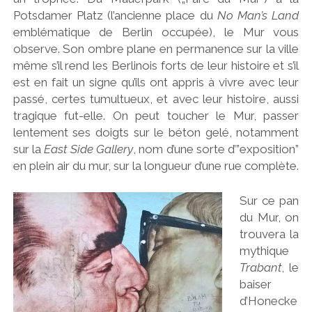
Potsdamer Platz (l’ancienne place du
No Man’s Land
emblématique de Berlin occupée), le Mur vous
observe. Son ombre plane en permanence sur la ville
même s’il rend les Berlinois forts de leur histoire et s’il
est en fait un signe qu’ils ont appris à vivre avec leur
passé, certes tumultueux, et avec leur histoire, aussi
tragique fut-elle. On peut toucher le Mur, passer
lentement ses doigts sur le béton gelé, notamment
sur la
East Side Gallery
, nom d’une sorte d’”exposition”
en plein air du mur, sur la longueur d’une rue complète.
Sur ce pan
du Mur, on
trouvera la
mythique
Trabant
, le
baiser
d’Honecke