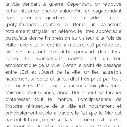
la ville pendant la guerre. Cependant, on retrouve
cette influence encore aujourd’hui en vagabondant
dans différents quartiers de la ville : cette
„polyinfluence” confère à Berlin un caractère
totalement singulier et hétéroclite, très appréciable
puisqu’elle donne l’impression au visiteur à la fois de
visiter une ville différente à mesure qu’il pénètre les
diverses rues, tout en étant bien persuadé de rester à
Berlin. Le
Checkpoint Charlie
est un lieu
emblématique de la ville. C’était le point de passage
entre l’Est et l’Ouest de la ville, un lieu autrefois
hautement surveillé et aujourd’hui très prisé par tous
les touristes. Des simples badauds aux plus férus
d’histoire d’entre nous, donc, Berlin peut se targuer
d’intéresser tout le monde. L’omniprésence de
l’histoire intrinsèque de la ville est notamment et
principalement visible à travers le fait que le Mur est
partout. Il trône, règne sur la ville, comme s’il eût été
un trophée. Du Mauerpark („Parc du Mur”) à la