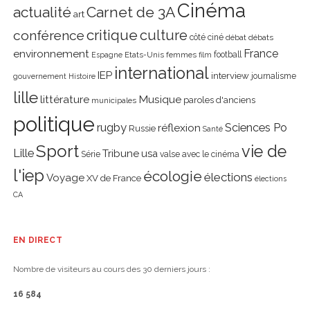
Cinéma
actualité
Carnet de 3A
art
critique
culture
conférence
côté ciné
débat
débats
environnement
France
Etats-Unis
femmes
football
Espagne
film
international
IEP
interview
journalisme
gouvernement
Histoire
lille
littérature
Musique
paroles d'anciens
municipales
politique
rugby
réflexion
Sciences Po
Russie
Santé
Sport
vie de
Lille
Tribune
usa
Série
valse avec le cinéma
l'iep
écologie
élections
Voyage
XV de France
élections
CA
EN DIRECT
Nombre de visiteurs au cours des 30 derniers jours :
16 584