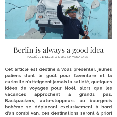
CINÉMA
instagram
email
email-
ÉCONOMIE
form
LITTÉRATURE
SPORT
MÉDIAS
SANTÉ
Berlin is always a good idea
PUBLIÉ LE 17 DÉCEMBRE 2018
par
MONA SABOT
Cet article est destiné à vous présenter, jeunes
paliens dont le goût pour l’aventure et la
curiosité n’atteignent jamais la satiété, quelques
idées de voyages pour Noël, alors que les
vacances approchent à grands pas.
Backpackers, auto-stoppeurs ou bourgeois
bohème se déplaçant exclusivement à bord
d’un combi van, ces destinations seront à priori