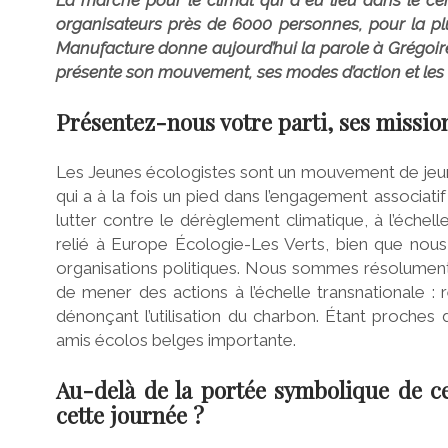
La marche pour le climat qui a eu lieu dans le cen
organisateurs près de 6000 personnes, pour la plu
Manufacture donne aujourd’hui la parole à Grégoire 
présente son mouvement, ses modes d’action et les 
Présentez-nous votre parti, ses missio
Les Jeunes écologistes sont un mouvement de jeune
qui a à la fois un pied dans l’engagement associati
lutter contre le dérèglement climatique, à l’échelle
relié à Europe Écologie-Les Verts, bien que nou
organisations politiques. Nous sommes résolument
de mener des actions à l’échelle transnationale :
dénonçant l’utilisation du charbon. Étant proches
amis écolos belges importante.
Au-delà de la portée symbolique de c
cette journée ?