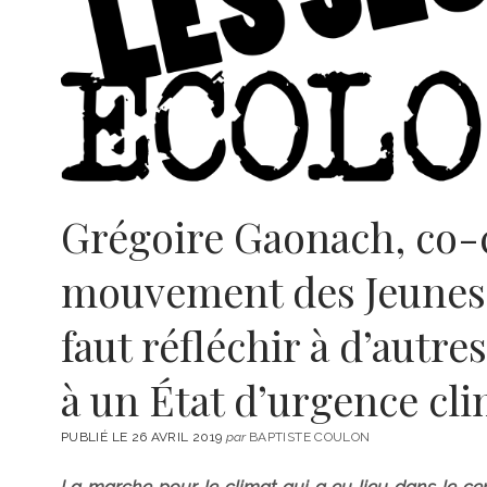
Grégoire Gaonach, co-
mouvement des Jeunes éc
faut réfléchir à d’autr
à un État d’urgence cli
PUBLIÉ LE 26 AVRIL 2019
par
BAPTISTE COULON