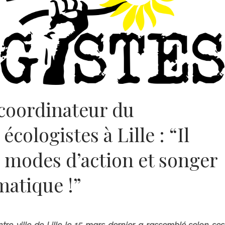
coordinateur du
ologistes à Lille : “Il
es modes d’action et songer
matique !”