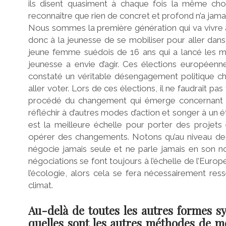
ils disent quasiment à chaque fois la même chos
reconnaître que rien de concret et profond n’a jamais
Nous sommes la première génération qui va vivre 
donc à la jeunesse de se mobiliser pour aller dans l
jeune femme suédois de 16 ans qui a lancé les ma
jeunesse a envie d’agir. Ces élections européenne
constaté un véritable désengagement politique ch
aller voter. Lors de ces élections, il ne faudrait pa
procédé du changement qui émerge concernant la 
réfléchir à d’autres modes d’action et songer à un 
est la meilleure échelle pour porter des projets
opérer des changements. Notons qu’au niveau des 
négocie jamais seule et ne parle jamais en son no
négociations se font toujours à l’échelle de l’Euro
l’écologie, alors cela se fera nécessairement res
climat.
Au-delà de toutes les autres formes s
quelles sont les autres méthodes de m