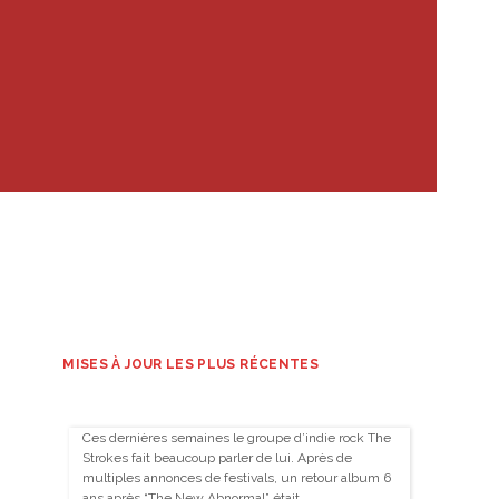
MISES À JOUR LES PLUS RÉCENTES
Ces dernières semaines le groupe d’indie rock The
Strokes fait beaucoup parler de lui. Après de
multiples annonces de festivals, un retour album 6
ans après “The New Abnormal” était