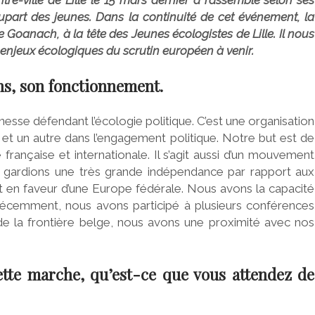
tre-ville de Lille le 15 mars dernier a rassemblé selon ses
part des jeunes. Dans la continuité de cet événement, la
Goanach, à la tête des Jeunes écologistes de Lille. Il nous
enjeux écologiques du scrutin européen à venir.
ns, son fonctionnement.
sse défendant l’écologie politique. C’est une organisation
f et un autre dans l’engagement politique. Notre but est de
 française et internationale. Il s’agit aussi d’un mouvement
s gardions une très grande indépendance par rapport aux
 en faveur d’une Europe fédérale. Nous avons la capacité
 récemment, nous avons participé à plusieurs conférences
 de la frontière belge, nous avons une proximité avec nos
ette marche, qu’est-ce que vous attendez de