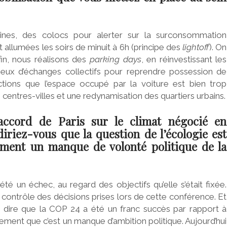
ines, des colocs pour alerter sur la surconsommation
t allumées les soirs de minuit à 6h (principe des
lightoff
). On
fin, nous réalisons des
parking days
, en réinvestissant les
lieux d’échanges collectifs pour reprendre possession de
ctions que l’espace occupé par la voiture est bien trop
 centres-villes et une redynamisation des quartiers urbains.
’accord de Paris sur le climat négocié en
iriez-vous que la question de l’écologie est
lement un manque de volonté politique de la
té un échec, au regard des objectifs qu’elle s’était fixée.
e contrôle des décisions prises lors de cette conférence. Et
pas dire que la COP 24 a été un franc succès par rapport à
ment que c’est un manque d’ambition politique. Aujourd’hui