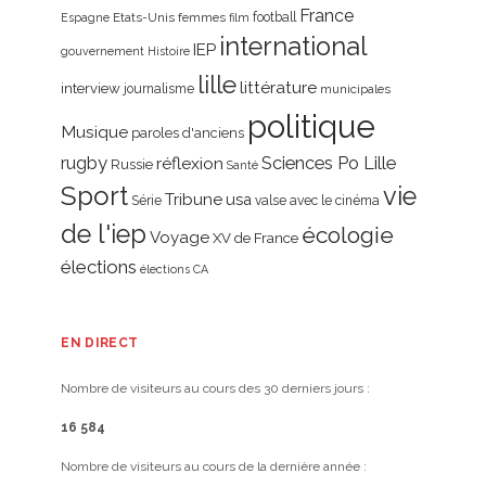
France
Etats-Unis
femmes
football
Espagne
film
international
IEP
gouvernement
Histoire
lille
littérature
interview
journalisme
municipales
politique
Musique
paroles d'anciens
rugby
réflexion
Sciences Po Lille
Russie
Santé
Sport
vie
Tribune
usa
Série
valse avec le cinéma
de l'iep
écologie
Voyage
XV de France
élections
élections CA
EN DIRECT
Nombre de visiteurs au cours des 30 derniers jours :
16 584
Nombre de visiteurs au cours de la dernière année :