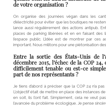
de votre organisation ?
On organise des journées végan dans les cant
d’électricité pour éviter que les boutiques ne resten
lance aussi régulièrement des actions antipub. En
places de parking libérées et en en faisant des 
l’espace public. L’idée est de montrer par ces a
important. Nous militons pour une piétonisation des
Entre la sortie des États-Unis de l
décembre 2015, l’échec de la COP 24, d
difficilement tenable ou est-ce simp
part de nos représentants ?
Je tiens d’abord à préciser que la COP 24 n’a pas é
L’objectif était de mettre en place des instances d
en soit, ils l’ont fait. Simplement, cela ne veut 
l’avancée du problème écologique. Je pense sincère