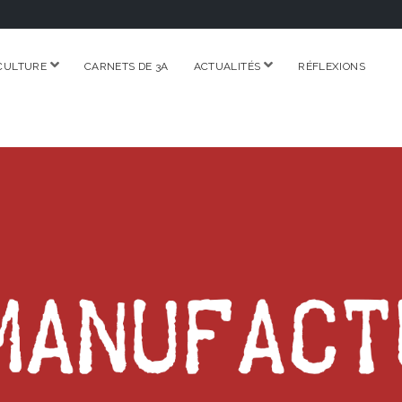
ouvrir
ouvrir
CULTURE
CARNETS DE 3A
ACTUALITÉS
RÉFLEXIONS
menu
menu
RE.