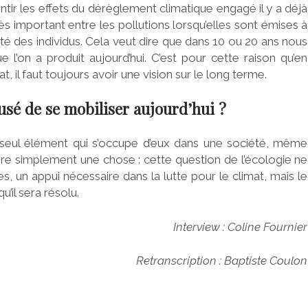
tir les effets du dérèglement climatique engagé il y a déjà
ès important entre les pollutions lorsqu’elles sont émises à
anté des individus. Cela veut dire que dans 10 ou 20 ans nous
 l’on a produit aujourd’hui. C’est pour cette raison qu’en
t, il faut toujours avoir une vision sur le long terme.
usé de se mobiliser aujourd’hui ?
 le seul élément qui s’occupe d’eux dans une société, même
dire simplement une chose : cette question de l’écologie ne
s, un appui nécessaire dans la lutte pour le climat, mais le
’il sera résolu.
Interview : Coline Fournier
Retranscription : Baptiste Coulon