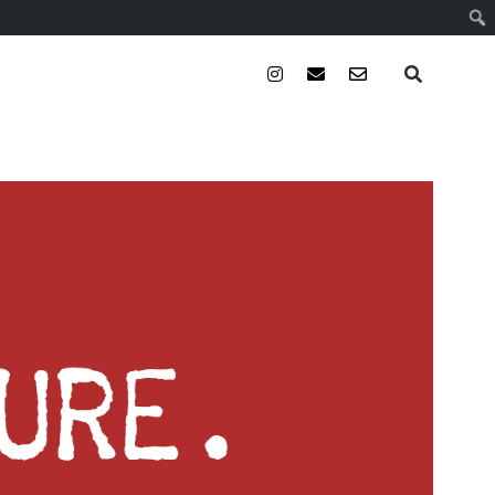
instagram
email
email-
form