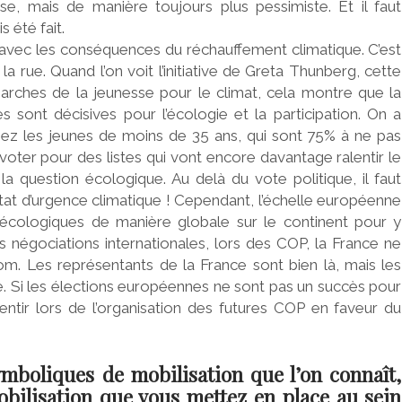
e, mais de manière toujours plus pessimiste. Et il faut
 été fait.
avec les conséquences du réchauffement climatique. C’est
a rue. Quand l’on voit l’initiative de Greta Thunberg, cette
rches de la jeunesse pour le climat, cela montre que la
s sont décisives pour l’écologie et la participation. On a
ez les jeunes de moins de 35 ans, qui sont 75% à ne pas
s voter pour des listes qui vont encore davantage ralentir le
question écologique. Au delà du vote politique, il faut
état d’urgence climatique ! Cependant, l’échelle européenne
 écologiques de manière globale sur le continent pour y
négociations internationales, lors des COP, la France ne
m. Les représentants de la France sont bien là, mais les
pe. Si les élections européennes ne sont pas un succès pour
sentir lors de l’organisation des futures COP en faveur du
ymboliques de mobilisation que l’on connaît,
obilisation que vous mettez en place au sein