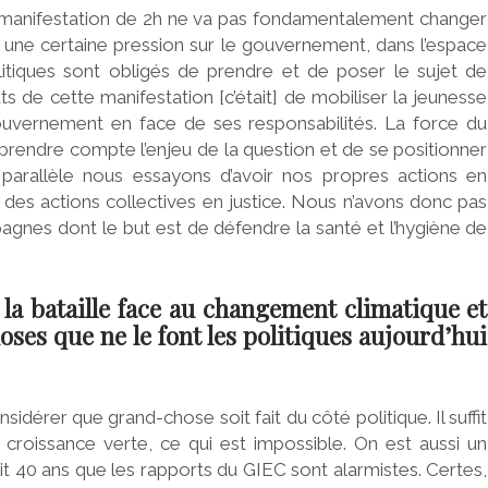
anifestation de 2h ne va pas fondamentalement changer
 une certaine pression sur le gouvernement, dans l’espace
litiques sont obligés de prendre et de poser le sujet de
uts de cette manifestation [c’était] de mobiliser la jeunesse
ouvernement en face de ses responsabilités. La force du
endre compte l’enjeu de la question et de se positionner
 parallèle nous essayons d’avoir nos propres actions en
à des actions collectives en justice. Nous n’avons donc pas
agnes dont le but est de défendre la santé et l’hygiène de
e la bataille face au changement climatique et
oses que ne le font les politiques aujourd’hui
sidérer que grand-chose soit fait du côté politique. Il suffit
 croissance verte, ce qui est impossible. On est aussi un
it 40 ans que les rapports du GIEC sont alarmistes. Certes,