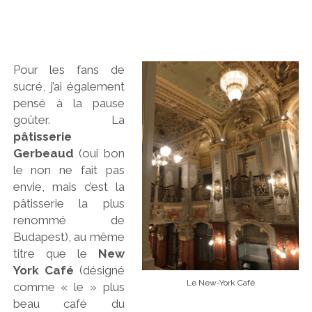
Pour les fans de
sucré, j’ai également
pensé à la pause
goûter.
La
pâtisserie
Gerbeaud
(oui bon
le non ne fait pas
envie, mais c’est la
pâtisserie la plus
renommé de
Budapest), au même
titre que le
New
York Café
(désigné
Le New-York Café
comme « le » plus
beau café du