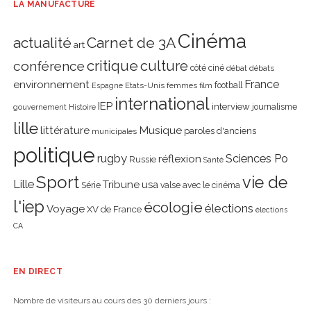
LA MANUFACTURE
Cinéma
actualité
Carnet de 3A
art
critique
culture
conférence
côté ciné
débat
débats
environnement
France
Etats-Unis
femmes
football
Espagne
film
international
IEP
interview
journalisme
gouvernement
Histoire
lille
littérature
Musique
paroles d'anciens
municipales
politique
rugby
réflexion
Sciences Po
Russie
Santé
Sport
vie de
Lille
Tribune
usa
Série
valse avec le cinéma
l'iep
écologie
élections
Voyage
XV de France
élections
CA
EN DIRECT
Nombre de visiteurs au cours des 30 derniers jours :