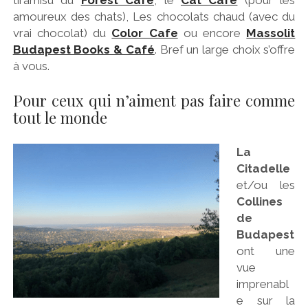
tiramisu du
Forest Café
, le
Cat Café
(pour les
amoureux des chats), Les chocolats chaud (avec du
vrai chocolat) du
Color Cafe
ou encore
Massolit
Budapest Books & Café
. Bref un large choix s’offre
à vous.
Pour ceux qui n’aiment pas faire comme
tout le monde
La
Citadelle
et/ou les
Collines
de
Budapest
ont une
vue
imprenabl
e sur la