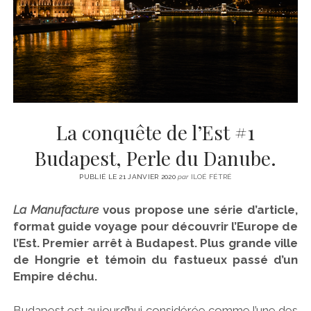
CINÉMA
instagram
email
email-
ÉCONOMIE
form
LITTÉRATURE
SPORT
MÉDIAS
SANTÉ
La conquête de l’Est #1
Budapest, Perle du Danube.
PUBLIÉ LE 21 JANVIER 2020
par
ILOÉ FÉTRÉ
La Manufacture
vous propose une série d’article,
format guide voyage pour découvrir l’Europe de
l’Est. Premier arrêt à Budapest. Plus grande ville
de Hongrie et témoin du fastueux passé d’un
Empire déchu.
Budapest est aujourd’hui considérée comme l’une des