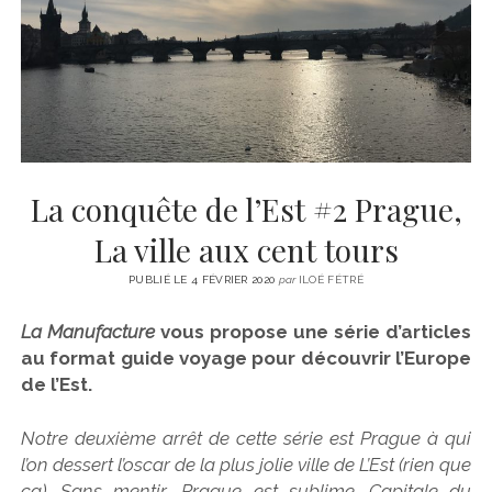
CINÉMA
instagram
email
email-
ÉCONOMIE
form
LITTÉRATURE
SPORT
MÉDIAS
SANTÉ
La conquête de l’Est #2 Prague,
La ville aux cent tours
PUBLIÉ LE 4 FÉVRIER 2020
par
ILOÉ FÉTRÉ
La Manufacture
vous propose une série d’articles
au format guide voyage pour découvrir l’Europe
de l’Est.
Notre deuxième arrêt de cette série est Prague à qui
l’on dessert l’oscar de la plus jolie ville de L’Est (rien que
ça). Sans mentir, Prague est sublime. Capitale du