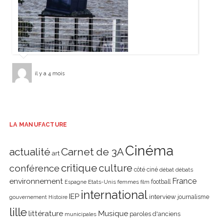
il y a 4 mois
LA MANUFACTURE
Cinéma
actualité
Carnet de 3A
art
critique
culture
conférence
côté ciné
débat
débats
environnement
France
Etats-Unis
femmes
football
Espagne
film
international
IEP
interview
journalisme
gouvernement
Histoire
lille
littérature
Musique
paroles d'anciens
municipales