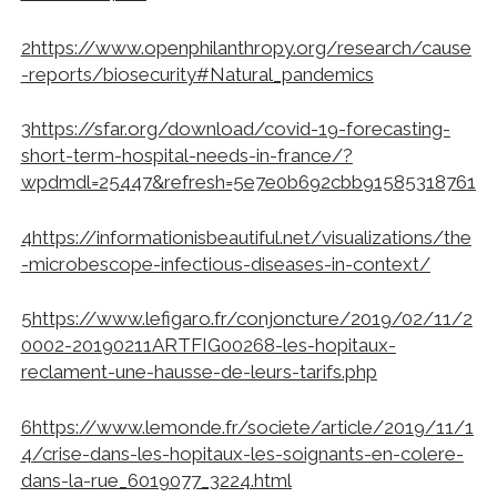
2
https://www.openphilanthropy.org/research/cause
-reports/biosecurity#Natural_pandemics
3
https://sfar.org/download/covid-19-forecasting-
short-term-hospital-needs-in-france/?
wpdmdl=25447&refresh=5e7e0b692cbb91585318761
4
https://informationisbeautiful.net/visualizations/the
-microbescope-infectious-diseases-in-context/
5
https://www.lefigaro.fr/conjoncture/2019/02/11/2
0002-20190211ARTFIG00268-les-hopitaux-
reclament-une-hausse-de-leurs-tarifs.php
6
https://www.lemonde.fr/societe/article/2019/11/1
4/crise-dans-les-hopitaux-les-soignants-en-colere-
dans-la-rue_6019077_3224.html