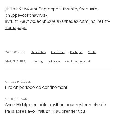
7
https://www.huffingtonpost.fr/entry/edouard-
philippe-coronavirus-
avril_fr_5e7f736ec5b6256a7a2ba6e2?utm_hp_ref=fr-
homepage
CATÉGORIES:
Actualités
Économie
Politique
Santé
MARQUEURS:
covid 19
politique
système de santé
ARTICLE PRÉCÉDENT
Lire en période de confinement
ARTICLE SUIVANT
Anne Hidalgo en pôle position pour rester maire de
Paris après avoir fait 29 % au premier tour