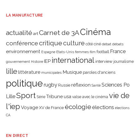
LA MANUFACTURE
Cinéma
actualité
Carnet de 3A
art
critique
culture
conférence
côté ciné
débat
débats
environnement
France
Etats-Unis
femmes
football
Espagne
film
international
IEP
interview
journalisme
gouvernement
Histoire
lille
littérature
Musique
paroles d'anciens
municipales
politique
rugby
réflexion
Sciences Po
Russie
Santé
Sport
vie de
Lille
Tribune
usa
Série
valse avec le cinéma
l'iep
écologie
élections
Voyage
XV de France
élections
CA
EN DIRECT