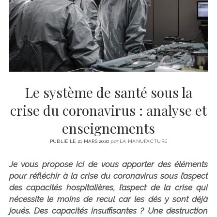
CINÉMA
instagram
email
email-
ÉCONOMIE
form
LITTÉRATURE
SPORT
MÉDIAS
SANTÉ
Le système de santé sous la
crise du coronavirus : analyse et
enseignements
PUBLIÉ LE 21 MARS 2020
par
LA MANUFACTURE
Je vous propose ici de vous apporter des éléments
pour réfléchir à la crise du coronavirus sous l’aspect
des capacités hospitalières, l’aspect de la crise qui
nécessite le moins de recul car les dés y sont déjà
joués. Des capacités insuffisantes ? Une destruction