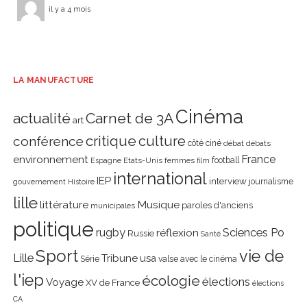
il y a 4 mois
LA MANUFACTURE
Cinéma
actualité
Carnet de 3A
art
critique
culture
conférence
côté ciné
débat
débats
environnement
France
Etats-Unis
femmes
football
Espagne
film
international
IEP
interview
journalisme
gouvernement
Histoire
lille
littérature
Musique
paroles d'anciens
municipales
politique
rugby
réflexion
Sciences Po
Russie
Santé
Sport
vie de
Lille
Tribune
usa
Série
valse avec le cinéma
l'iep
écologie
élections
Voyage
XV de France
élections
CA