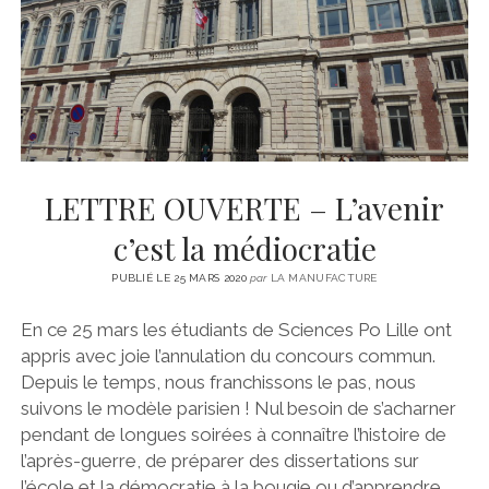
CINÉMA
instagram
email
email-
ÉCONOMIE
form
LITTÉRATURE
SPORT
MÉDIAS
SANTÉ
LETTRE OUVERTE – L’avenir
c’est la médiocratie
PUBLIÉ LE 25 MARS 2020
par
LA MANUFACTURE
En ce 25 mars les étudiants de Sciences Po Lille ont
appris avec joie l’annulation du concours commun.
Depuis le temps, nous franchissons le pas, nous
suivons le modèle parisien ! Nul besoin de s’acharner
pendant de longues soirées à connaître l’histoire de
l’après-guerre, de préparer des dissertations sur
l’école et la démocratie à la bougie ou d’apprendre