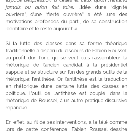
espace d’expression à celles et ceux qu’on n’entend
jamais ou qu’on fait taire
. L’idée d’une “dignité
ouvrière”, d’une “fierté ouvrière” a été l’une des
motivations profondes du parti, de sa construction
identitaire et le reste aujourd’hui.
Si la lutte des classes dans sa forme théorique
traditionnelle a disparu du discours de Fabien Roussel;
au profit d’un fond qui se veut plus rassembleur; la
rhétorique de l’ancien candidat à la présidentiel
s’appuie et se structure sur l’un des grands outils de la
rhétorique: l’antithèse.
Or, l’antithèse est la traduction
en rhétorique d’une certaine lutte des classes en
politique. L’outil de l’antithèse est couplé, dans la
rhétorique de Roussel, à un autre pratique discursive
répandue.
En effet, au fil de ses interventions, à la télé comme
lors de cette conférence, Fabien Roussel dessine