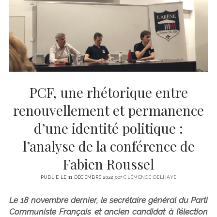
CINÉMA
instagram
email
email-
ÉCONOMIE
form
LITTÉRATURE
SPORT
MÉDIAS
SANTÉ
PCF, une rhétorique entre
renouvellement et permanence
d’une identité politique :
l’analyse de la conférence de
Fabien Roussel
PUBLIÉ LE 11 DÉCEMBRE 2022
par
CLÉMENCE DELHAYE
Le 18 novembre dernier, le secrétaire général du Parti
Communiste Français et ancien candidat à l’élection