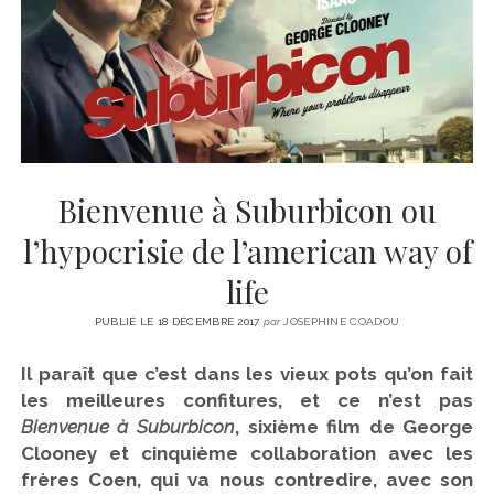
CINÉMA
instagram
email
email-
ÉCONOMIE
form
LITTÉRATURE
SPORT
MÉDIAS
SANTÉ
Bienvenue à Suburbicon ou
l’hypocrisie de l’american way of
life
PUBLIÉ LE 18 DÉCEMBRE 2017
par
JOSEPHINE COADOU
Il paraît que c’est dans les vieux pots qu’on fait
les meilleures confitures, et ce n’est pas
Bienvenue à Suburbicon
, sixième film de George
Clooney et cinquième collaboration avec les
frères Coen, qui va nous contredire, avec son