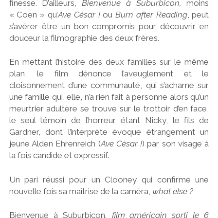
finesse. D’ailleurs,
Bienvenue à Suburbicon,
moins
« Coen » qu’
Ave César !
ou
Burn after Reading
, peut
s’avérer être un bon compromis pour découvrir en
douceur la filmographie des deux frères.
En mettant l’histoire des deux familles sur le même
plan, le film dénonce l’aveuglement et le
cloisonnement d’une communauté, qui s’acharne sur
une famille qui, elle, n’a rien fait à personne alors qu’un
meurtrier adultère se trouve sur le trottoir d’en face,
le seul témoin de l’horreur étant Nicky, le fils de
Gardner, dont l’interprète évoque étrangement un
jeune Alden Ehrenreich (
Ave César !
) par son visage à
la fois candide et expressif.
Un pari réussi pour un Clooney qui confirme une
nouvelle fois sa maîtrise de la caméra,
what else ?
Bienvenue à Suburbicon
, film américain sorti le 6