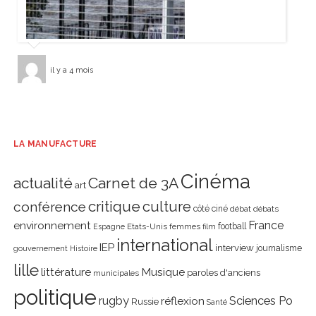
il y a 4 mois
LA MANUFACTURE
Cinéma
actualité
Carnet de 3A
art
critique
culture
conférence
côté ciné
débat
débats
environnement
France
Etats-Unis
femmes
football
Espagne
film
international
IEP
interview
journalisme
gouvernement
Histoire
lille
littérature
Musique
paroles d'anciens
municipales
politique
rugby
réflexion
Sciences Po
Russie
Santé