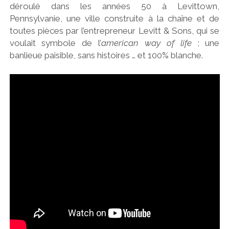
déroulé dans les années 50 à Levittown,
Pennsylvanie, une ville construite à la chaîne et de
toutes pièces par l’entrepreneur Levitt & Sons, qui se
voulait symbole de l’
american way of life
: une
banlieue paisible, sans histoires … et 100% blanche.