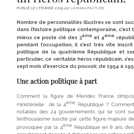
PUBLIÉ LE 1 FÉVRIER 2019
par
LA MANUFACTURE
Nombre de personnalités illustres se sont s
dans l’histoire politique contemporaine, c’est
ème
ème
mieux ce poste clé des 3
et 4
républi
pendant l’occupation, il s’est très vite ins
politique de la quatrième République et so
particulier, ce véritable héros républicain, s’e
sept mois d’exercice du pouvoir, de 1954 à 195
Une action politique à part
Comment la figure de Mendès France s’impose
ème
ministérielle de la 4
République ? Comment ex
notables des 24 gouvernements qui se sont su
l’enthousiasme suscité par cette figure majeure de
ème
provoquée par la 4
République en 8 ans d’ex