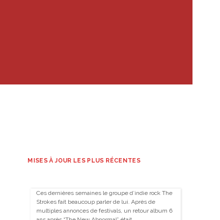
MISES À JOUR LES PLUS RÉCENTES
Ces dernières semaines le groupe d’indie rock The
Strokes fait beaucoup parler de lui. Après de
multiples annonces de festivals, un retour album 6
ans après “The New Abnormal” était