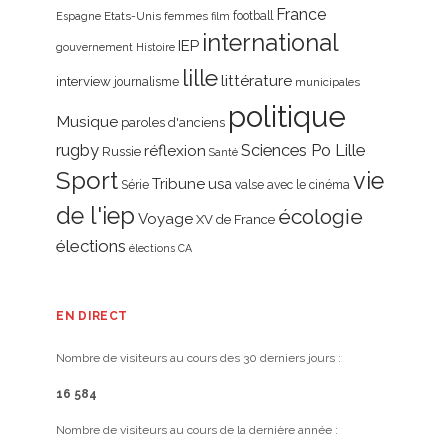
France
Etats-Unis
femmes
football
Espagne
film
international
IEP
gouvernement
Histoire
lille
littérature
interview
journalisme
municipales
politique
Musique
paroles d'anciens
rugby
réflexion
Sciences Po Lille
Russie
Santé
Sport
vie
Tribune
usa
Série
valse avec le cinéma
de l'iep
écologie
Voyage
XV de France
élections
élections CA
EN DIRECT
Nombre de visiteurs au cours des 30 derniers jours :
16 584
Nombre de visiteurs au cours de la dernière année :