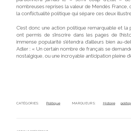
nombreuses reprises la valeur de Mendès France, ce 
la conflictualité politique qui sépare ces deux illus
C’est donc une action politique remarquable et la p
ont permis de s’inscrire dans les pages de l’his
immense popularité s’étendra d’ailleurs bien au-
Adler : « Un certain nombre de français se demand
nostalgique, ou une incroyable anticipation pleine d’
CATÉGORIES:
Politique
MARQUEURS:
Histoire
politi