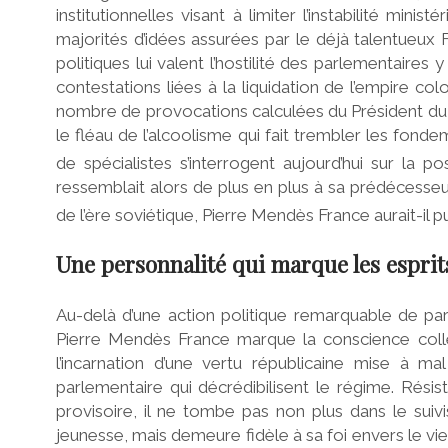
institutionnelles visant à limiter l’instabilité minis
majorités d’idées assurées par le déjà talentueux Fr
politiques lui valent l’hostilité des parlementaires 
contestations liées à la liquidation de l’empire colo
nombre de provocations calculées du Président du 
le fléau de l’alcoolisme qui fait trembler les fond
de spécialistes s’interrogent aujourd’hui sur la po
ressemblait alors de plus en plus à sa prédécesseur
de l’ère soviétique, Pierre Mendès France aurait-il p
Une personnalité qui marque les esprit
Au-delà d’une action politique remarquable de par
Pierre Mendès France marque la conscience collect
l’incarnation d’une vertu républicaine mise à ma
parlementaire qui décrédibilisent le régime. Rési
provisoire, il ne tombe pas non plus dans le 
jeunesse, mais demeure fidèle à sa foi envers le vieu