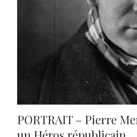
PORTRAIT – Pierre Men
un Héros républicain.