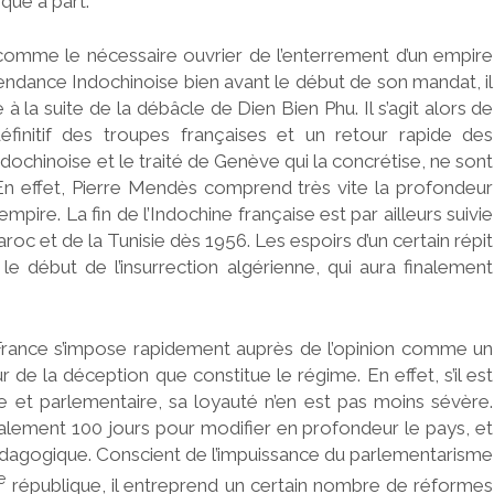
que à part.
omme le nécessaire ouvrier de l’enterrement d’un empire
dépendance Indochinoise bien avant le début de son mandat, il
 à la suite de la débâcle de Dien Bien Phu. Il s’agit alors de
finitif des troupes françaises et un retour rapide des
ochinoise et le traité de Genève qui la concrétise, ne sont
En effet, Pierre Mendès comprend très vite la profondeur
ire. La fin de l’Indochine française est par ailleurs suivie
c et de la Tunisie dès 1956. Les espoirs d’un certain répit
 le début de l’insurrection algérienne, qui aura finalement
 France s’impose rapidement auprès de l’opinion comme un
de la déception que constitue le régime. En effet, s’il est
 et parlementaire, sa loyauté n’en est pas moins sévère.
alement 100 jours pour modifier en profondeur le pays, et
agogique. Conscient de l’impuissance du parlementarisme
e
république, il entreprend un certain nombre de réformes