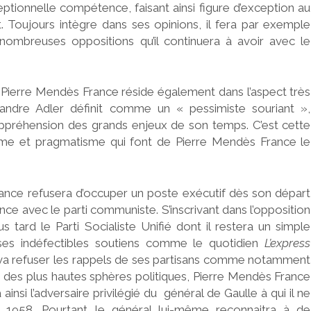
ptionnelle compétence, faisant ainsi figure d’exception au
 Toujours intègre dans ses opinions, il fera par exemple
ombreuses oppositions qu’il continuera à avoir avec le
de Pierre Mendès France réside également dans l’aspect très
andre Adler définit comme un « pessimiste souriant »,
appréhension des grands enjeux de son temps. C’est cette
isme et pragmatisme qui font de Pierre Mendès France le
nce refusera d’occuper un poste exécutif dès son départ
ance avec le parti communiste. S’inscrivant dans l’opposition
us tard le Parti Socialiste Unifié dont il restera un simple
 ses indéfectibles soutiens comme le quotidien
L’express
il va refuser les rappels de ses partisans comme notamment
on des plus hautes sphères politiques, Pierre Mendès France
insi l’adversaire privilégié du général de Gaulle à qui il ne
 1958. Pourtant le général lui-même reconnaitra à de