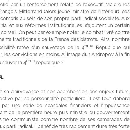
térielle par un renforcement relatif de l’exécutif. Malgré les
ançois Mitterrand (alors jeune ministre de l’intérieur), ces
y compris au sein de son propre parti radical socialiste. Aux
nial et aux réformes institutionnelles, s’ajoutent un certain
conseil. On peut par exemple noter le combat livré contre
ements traditionnels de la France des bistrots. Ainsi nombre
ème
ssibilité ratée d’un sauvetage de la 4
République qui
, les convictions en moins. A l’image d’un Andropov à la fin
ème
u sauver la 4
république ?
s.
t sa clairvoyance et son appréhension des enjeux futurs,
ive par sa personnalité particulière. Il est tout d’abord
l par une série de scandales financiers et l’impuissance
stant de la première heure puis ministre du gouvernement
suivisme communiste comme nombre de ses camarades de
x parti radical. Il bénéficie très rapidement d’une très forte