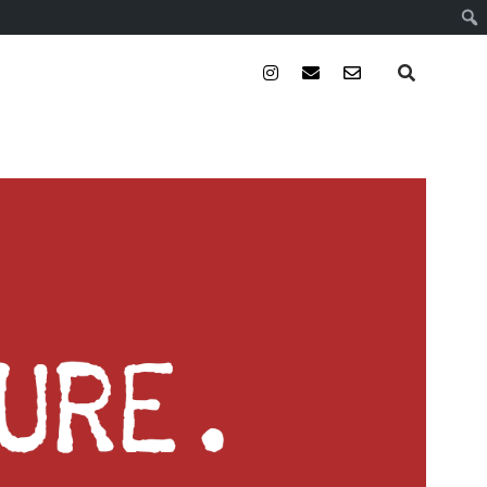
instagram
email
email-
form