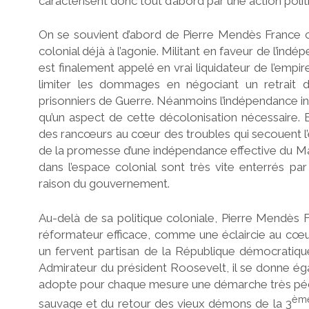
caractérisent donc tout d’abord par une action politi
On se souvient d’abord de Pierre Mendès France c
colonial déjà à l’agonie. Militant en faveur de l’in
est finalement appelé en vrai liquidateur de l’empire
limiter les dommages en négociant un retrait dé
prisonniers de Guerre. Néanmoins l’indépendance ind
qu’un aspect de cette décolonisation nécessaire. 
des rancœurs au cœur des troubles qui secouent l’emp
de la promesse d’une indépendance effective du Maro
dans l’espace colonial sont très vite enterrés par
raison du gouvernement.
Au-delà de sa politique coloniale, Pierre Mendès
réformateur efficace, comme une éclaircie au cœur 
un fervent partisan de la République démocratique
Admirateur du président Roosevelt, il se donne ég
adopte pour chaque mesure une démarche très péd
èm
sauvage et du retour des vieux démons de la 3