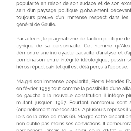
popularité en raison de son audace et de son exce
sein d’un paysage politique globalement décevant.
toujours preuve d’un immense respect dans les n
général de Gaulle.
Par ailleurs, le pragmatisme de l’action politique 
cynique de sa personnalité. Cet homme qu’Alex
démontre une incroyable capacité d’analyse et d’
combinaison entre intégrité idéologique, pessim
héros républicain tel qu’il est déjà perçu à l’époque.
Malgré son immense popularité, Pierre Mendès Fra
en février 1955 tout comme la possibilité d’une alli
de gauche à la nouvelle constitution, il intègre pl
militant jusqu’en 1967. Pourtant nombreux sont
(originellement mendésiste). A plusieurs reprises 
lors de la crise de mais 68. Malgré cette dispariti
n’en oublie pas moins ses convictions. Il demeurera a
pardonnera jamais le « semi coup d’Etat » de