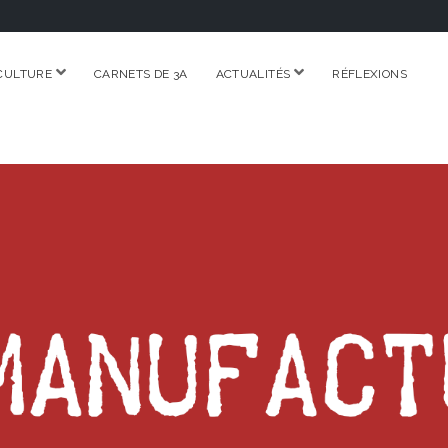
ouvrir
ouvrir
CULTURE
CARNETS DE 3A
ACTUALITÉS
RÉFLEXIONS
menu
menu
RE.