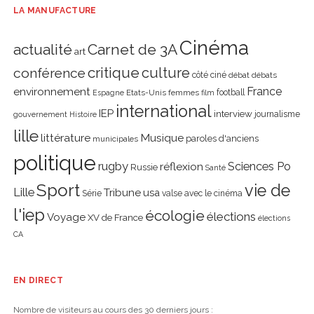
LA MANUFACTURE
Cinéma
actualité
Carnet de 3A
art
critique
culture
conférence
côté ciné
débat
débats
environnement
France
Etats-Unis
femmes
football
Espagne
film
international
IEP
interview
journalisme
gouvernement
Histoire
lille
littérature
Musique
paroles d'anciens
municipales
politique
rugby
réflexion
Sciences Po
Russie
Santé
Sport
vie de
Lille
Tribune
usa
Série
valse avec le cinéma
l'iep
écologie
élections
Voyage
XV de France
élections
CA
EN DIRECT
Nombre de visiteurs au cours des 30 derniers jours :