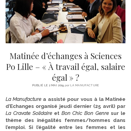
CINÉMA
instagram
email
email-
ÉCONOMIE
form
LITTÉRATURE
SPORT
MÉDIAS
SANTÉ
Matinée d’échanges à Sciences
Po Lille – « À travail égal, salaire
égal » ?
PUBLIÉ LE 2 MAI 2019
par
LA MANUFACTURE
La Manufacture
a assisté pour vous à la Matinée
d’Echanges organisé jeudi dernier (25 avril) par
La Cravate Solidaire
et
Bon Chic Bon Genre
sur le
thème des inégalités femmes/hommes dans
l’emploi. Si l’égalité entre les femmes et les