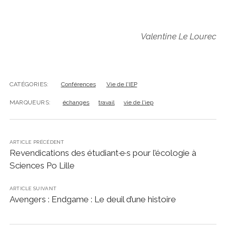
Valentine Le Lourec
CATÉGORIES:
Conférences
Vie de l'IEP
MARQUEURS:
échanges
travail
vie de l'iep
ARTICLE PRÉCÉDENT
Revendications des étudiant·e·s pour l’écologie à
Sciences Po Lille
ARTICLE SUIVANT
Avengers : Endgame : Le deuil d’une histoire