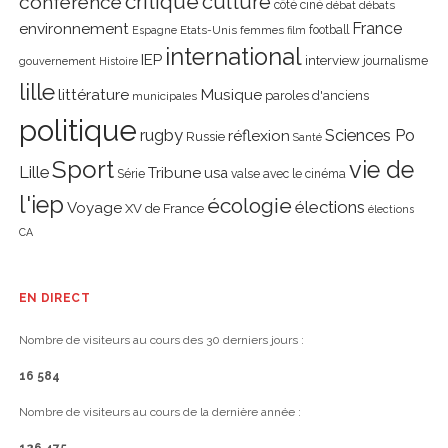
critique
culture
conférence
côté ciné
débat
débats
environnement
France
Etats-Unis
femmes
football
Espagne
film
international
IEP
interview
journalisme
gouvernement
Histoire
lille
littérature
Musique
paroles d'anciens
municipales
politique
rugby
réflexion
Sciences Po
Russie
Santé
Sport
vie de
Lille
Tribune
usa
Série
valse avec le cinéma
l'iep
écologie
élections
Voyage
XV de France
élections
CA
EN DIRECT
Nombre de visiteurs au cours des 30 derniers jours :
16 584
Nombre de visiteurs au cours de la dernière année :
126 475