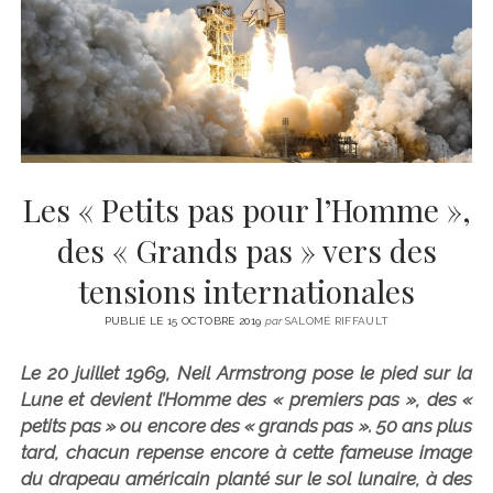
CINÉMA
instagram
email
email-
ÉCONOMIE
form
LITTÉRATURE
SPORT
MÉDIAS
SANTÉ
Les « Petits pas pour l’Homme »,
des « Grands pas » vers des
tensions internationales
PUBLIÉ LE 15 OCTOBRE 2019
par
SALOMÉ RIFFAULT
Le 20 juillet 1969, Neil Armstrong pose le pied sur la
Lune et devient l’Homme des « premiers pas », des «
petits pas » ou encore des « grands pas ». 50 ans plus
tard, chacun repense encore à cette fameuse image
du drapeau américain planté sur le sol lunaire, à des