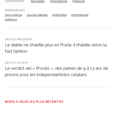
CATÉGORIES:
Actualités
International
Politique
MARQUEURS:
concurrence
course spatiale
diplomatie
international
politique
ARTICLE PRÉCÉDENT
Le diable ne s’habille plus en Prada, il s’habille selon la
fast fashion
ARTICLE SUIVANT
Le verdict del « Procés », des peines de 9 à 13 ans de
prisons pour les indépendantistes catalans
MISES À JOUR LES PLUS RÉCENTES