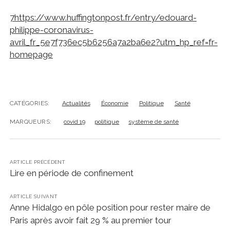
7
https://www.huffingtonpost.fr/entry/edouard-
philippe-coronavirus-
avril_fr_5e7f736ec5b6256a7a2ba6e2?utm_hp_ref=fr-
homepage
CATÉGORIES:
Actualités
Économie
Politique
Santé
MARQUEURS:
covid 19
politique
système de santé
ARTICLE PRÉCÉDENT
Lire en période de confinement
ARTICLE SUIVANT
Anne Hidalgo en pôle position pour rester maire de
Paris après avoir fait 29 % au premier tour