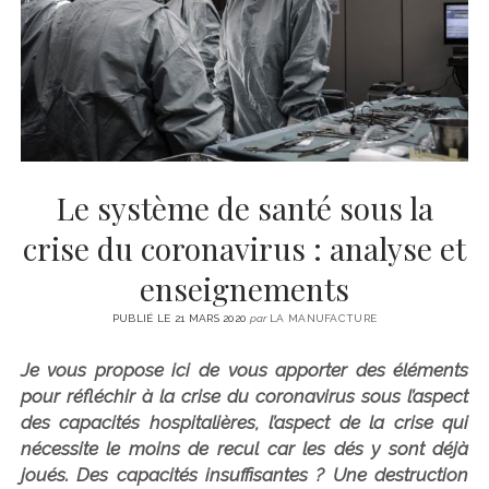
CINÉMA
instagram
email
email-
ÉCONOMIE
form
LITTÉRATURE
SPORT
MÉDIAS
SANTÉ
Le système de santé sous la
crise du coronavirus : analyse et
enseignements
PUBLIÉ LE 21 MARS 2020
par
LA MANUFACTURE
Je vous propose ici de vous apporter des éléments
pour réfléchir à la crise du coronavirus sous l’aspect
des capacités hospitalières, l’aspect de la crise qui
nécessite le moins de recul car les dés y sont déjà
joués. Des capacités insuffisantes ? Une destruction