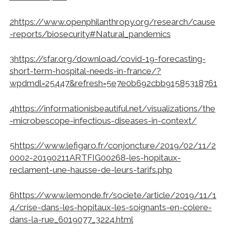
2
https://www.openphilanthropy.org/research/cause
-reports/biosecurity#Natural_pandemics
3
https://sfar.org/download/covid-19-forecasting-
short-term-hospital-needs-in-france/?
wpdmdl=25447&refresh=5e7e0b692cbb91585318761
4
https://informationisbeautiful.net/visualizations/the
-microbescope-infectious-diseases-in-context/
5
https://www.lefigaro.fr/conjoncture/2019/02/11/2
0002-20190211ARTFIG00268-les-hopitaux-
reclament-une-hausse-de-leurs-tarifs.php
6
https://www.lemonde.fr/societe/article/2019/11/1
4/crise-dans-les-hopitaux-les-soignants-en-colere-
dans-la-rue_6019077_3224.html