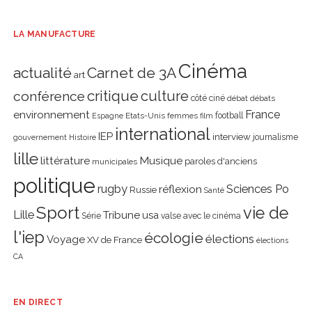
LA MANUFACTURE
Cinéma
actualité
Carnet de 3A
art
critique
culture
conférence
côté ciné
débat
débats
environnement
France
Etats-Unis
femmes
football
Espagne
film
international
IEP
interview
journalisme
gouvernement
Histoire
lille
littérature
Musique
paroles d'anciens
municipales
politique
rugby
réflexion
Sciences Po
Russie
Santé
Sport
vie de
Lille
Tribune
usa
Série
valse avec le cinéma
l'iep
écologie
élections
Voyage
XV de France
élections
CA
EN DIRECT