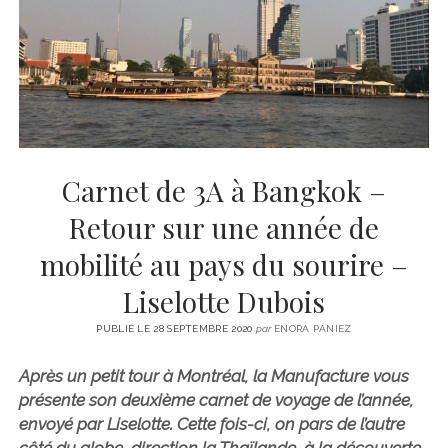
CINÉMA
instagram
email
email-
ÉCONOMIE
form
LITTÉRATURE
SPORT
MÉDIAS
SANTÉ
Carnet de 3A à Bangkok –
Retour sur une année de
mobilité au pays du sourire –
Liselotte Dubois
PUBLIÉ LE 28 SEPTEMBRE 2020
par
ENORA PANIEZ
Après un petit tour à Montréal, la Manufacture vous
présente son deuxième carnet de voyage de l’année,
envoyé par Liselotte. Cette fois-ci, on pars de l’autre
côté du globe, direction la Thaïlande, à la découverte