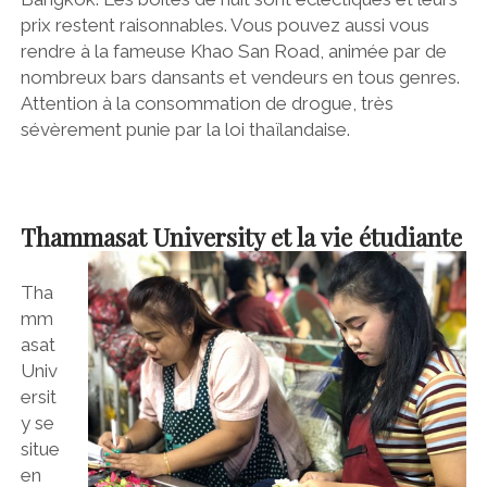
prix restent raisonnables. Vous pouvez aussi vous
rendre à la fameuse Khao San Road, animée par de
nombreux bars dansants et vendeurs en tous genres.
Attention à la consommation de drogue, très
sévèrement punie par la loi thaïlandaise.
Thammasat University et la vie étudiante
Tha
mm
asat
Univ
ersit
y se
situe
en