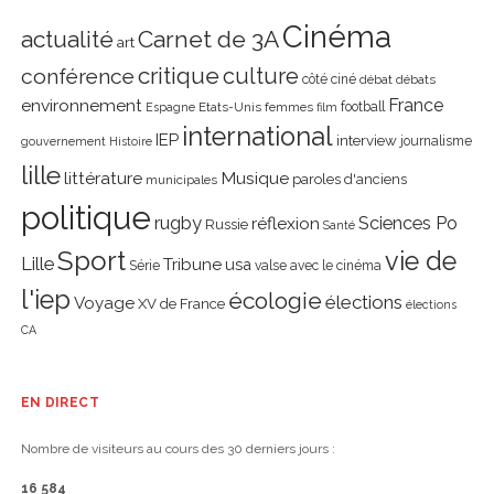
Cinéma
actualité
Carnet de 3A
art
critique
culture
conférence
côté ciné
débat
débats
environnement
France
Etats-Unis
femmes
football
Espagne
film
international
IEP
interview
journalisme
gouvernement
Histoire
lille
littérature
Musique
paroles d'anciens
municipales
politique
rugby
réflexion
Sciences Po
Russie
Santé
Sport
vie de
Lille
Tribune
usa
Série
valse avec le cinéma
l'iep
écologie
élections
Voyage
XV de France
élections
CA
EN DIRECT
Nombre de visiteurs au cours des 30 derniers jours :
16 584