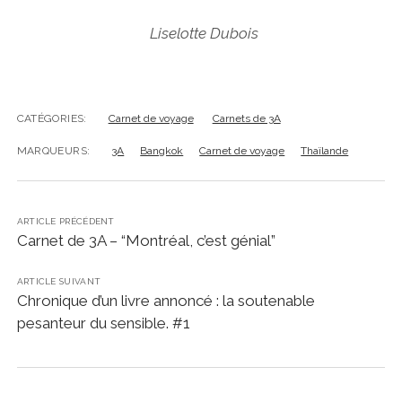
Liselotte Dubois
CATÉGORIES:
Carnet de voyage
Carnets de 3A
MARQUEURS:
3A
Bangkok
Carnet de voyage
Thaïlande
ARTICLE PRÉCÉDENT
Carnet de 3A – “Montréal, c’est génial”
ARTICLE SUIVANT
Chronique d’un livre annoncé : la soutenable
pesanteur du sensible. #1