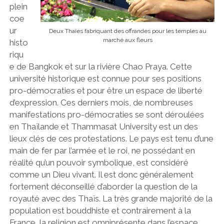
plein
coe
ur
Deux Thaïes fabriquant des offrandes pour les temples au
marché aux fleurs
histo
riqu
e de Bangkok et sur la rivière Chao Praya. Cette
université historique est connue pour ses positions
pro-démocraties et pour être un espace de liberté
d’expression. Ces derniers mois, de nombreuses
manifestations pro-démocraties se sont déroulées
en Thaïlande et Thammasat University est un des
lieux clés de ces protestations. Le pays est tenu d’une
main de fer par l’armée et le roi, ne possédant en
réalité qu’un pouvoir symbolique, est considéré
comme un Dieu vivant. Il est donc généralement
fortement déconseillé d’aborder la question de la
royauté avec des Thaïs. La très grande majorité de la
population est bouddhiste et contrairement à la
France, la religion est omniprésente dans l’espace