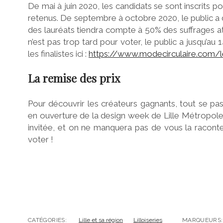
De mai à juin 2020, les candidats se sont inscrits po
retenus.
De septembre à octobre 2020, le public a d
des lauréats tiendra compte à 50% des suffrages at
n’est pas trop tard pour voter, le public a jusqu’au
les finalistes ici :
https://www.modecirculaire.com/le
La remise des prix
Pour découvrir les créateurs gagnants, tout se pa
en ouverture de la design week de Lille Métropole
invitée, et on ne manquera pas de vous la racont
voter !
CATÉGORIES:
Lille et sa région
Lilloiseries
MARQUEURS: