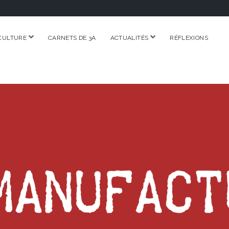
ouvrir
ouvrir
CULTURE
CARNETS DE 3A
ACTUALITÉS
RÉFLEXIONS
menu
menu
RE.