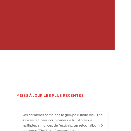
MISES À JOUR LES PLUS RÉCENTES
Ces dernières semaines le groupe d’indie rock The
Strokes fait beaucoup parler de lui. Après de
multiples annonces de festivals, un retour album 6
ans après “The New Abnormal” était