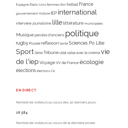
France
Etats-Unis
femmes
football
Espagne
film
international
IEP
gouvernement
Histoire
lille
littérature
interview
journalisme
municipales
politique
Musique
paroles d'anciens
rugby
réflexion
Sciences Po Lille
Russie
Santé
Sport
vie
Tribune
usa
Série
valse avec le cinéma
de l'iep
écologie
Voyage
XV de France
élections
élections CA
EN DIRECT
Nombre de visiteurs au cours des 30 derniers jours :
16 584
Nombre de visiteurs au cours de la dernière année :