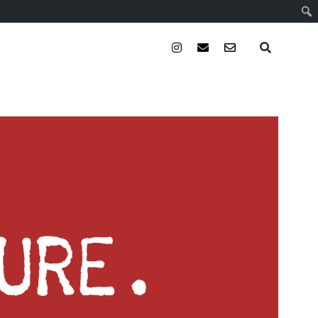
instagram
email
email-
form