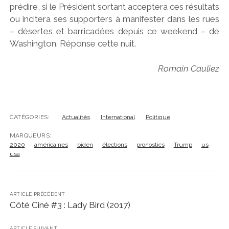
prédire, si le Président sortant acceptera ces résultats
ou incitera ses supporters à manifester dans les rues
– désertes et barricadées depuis ce weekend – de
Washington. Réponse cette nuit.
Romain Cauliez
CATÉGORIES:
Actualités
International
Politique
MARQUEURS:
2020
américaines
biden
élections
pronostics
Trump
us
usa
ARTICLE PRÉCÉDENT
Côté Ciné #3 : Lady Bird (2017)
ARTICLE SUIVANT