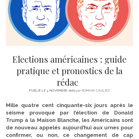
CINÉMA
instagram
email
email-
ÉCONOMIE
form
LITTÉRATURE
SPORT
MÉDIAS
SANTÉ
Elections américaines : guide
pratique et pronostics de la
rédac
PUBLIÉ LE 3 NOVEMBRE 2020
par
ROMAIN CAULIEZ
Mille quatre cent cinquante-six jours après le
séisme provoqué par l’élection de Donald
Trump à la Maison Blanche, les Américains sont
de nouveau appelés aujourd’hui aux urnes pour
confirmer, ou non, ce changement de cap