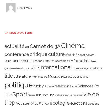
il y a 4 mois
LA MANUFACTURE
Cinéma
actualité
Carnet de 3A
art
critique
culture
conférence
côté ciné
débat
débats
environnement
France
Etats-Unis
femmes
football
Espagne
film
international
IEP
interview
journalisme
gouvernement
Histoire
lille
littérature
Musique
paroles d'anciens
municipales
politique
rugby
réflexion
Sciences Po
Russie
Santé
Sport
vie de
Lille
Tribune
usa
Série
valse avec le cinéma
l'iep
écologie
élections
Voyage
XV de France
élections